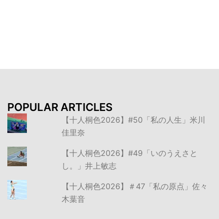
稿
ナ
ビ
ゲ
ー
シ
ョ
ン
POPULAR ARTICLES
【十人桐色2026】#50「私の人生」米川
佳里奈
【十人桐色2026】#49「いのうえさと
し。」井上敏志
【十人桐色2026】＃47「私の原点」佐々
木葉音