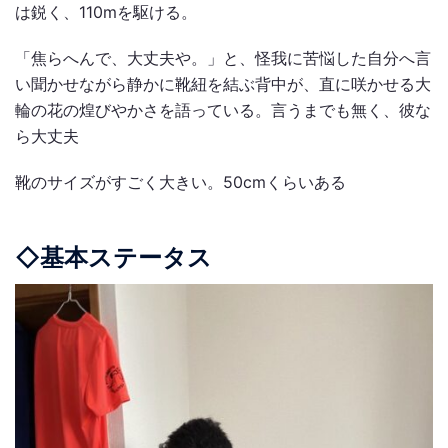
は鋭く、110mを駆ける。
「焦らへんで、大丈夫や。」と、怪我に苦悩した自分へ言
い聞かせながら静かに靴紐を結ぶ背中が、直に咲かせる大
輪の花の煌びやかさを語っている。言うまでも無く、彼な
ら大丈夫
靴のサイズがすごく大きい。
50cm
くらいある
◇基本ステータス