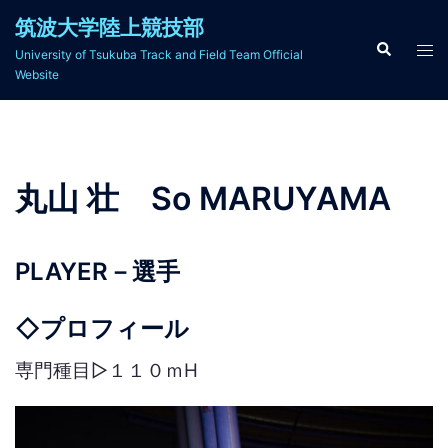
コ
筑波大学陸上競技部
ン
検
ト
University of Tsukuba Track and Field Team Official
索
テ
グ
Website
ン
ル
ツ
メ
へ
ニ
ス
ュ
丸山 壮 So MARUYAMA
キ
ー
ッ
プ
PLAYER－選手
◇プロフィール
専門種目▷１１０ｍH