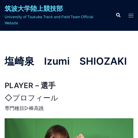
コ
筑波大学陸上競技部
ン
検
ト
University of Tsukuba Track and Field Team Official
索
テ
グ
Website
ン
ル
ツ
メ
へ
ニ
ス
ュ
塩崎泉 Izumi SHIOZAKI
キ
ー
ッ
プ
PLAYER－選手
◇プロフィール
専門種目▷棒高跳