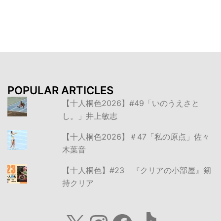
ナ
ビ
ゲ
ー
シ
ョ
ン
POPULAR ARTICLES
【十人桐色2026】#49「いのうえさと
し。」井上敏志
【十人桐色2026】＃47「私の原点」佐々
木葉音
【十人桐色】#23 『クリアの小部屋』剱
持クリア