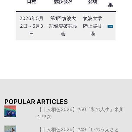
日程
競技会名
会場
果
2026年5月
第1回筑波大
筑波大学
2日～5月3
記録突破競技
陸上競技
日
会
場
POPULAR ARTICLES
【十人桐色2026】#50「私の人生」米川
佳里奈
【十人桐色2026】#49「いのうえさと