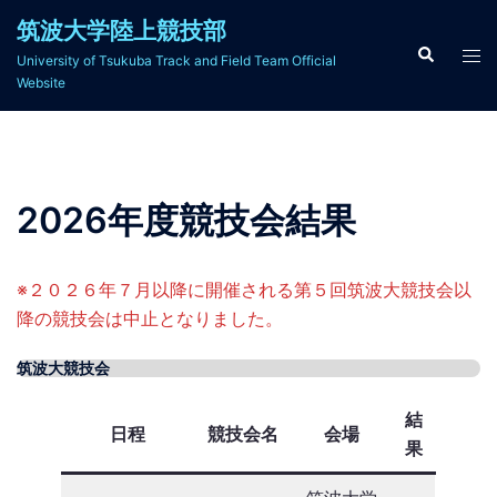
コ
筑波大学陸上競技部
ン
検
ト
University of Tsukuba Track and Field Team Official
索
テ
グ
Website
ン
ル
ツ
メ
へ
ニ
ス
ュ
2026年度競技会結果
キ
ー
ッ
プ
※２０２６年７月以降に開催される第５回筑波大競技会以
降の競技会は中止となりました。
筑波大競技会
結
日程
競技会名
会場
果