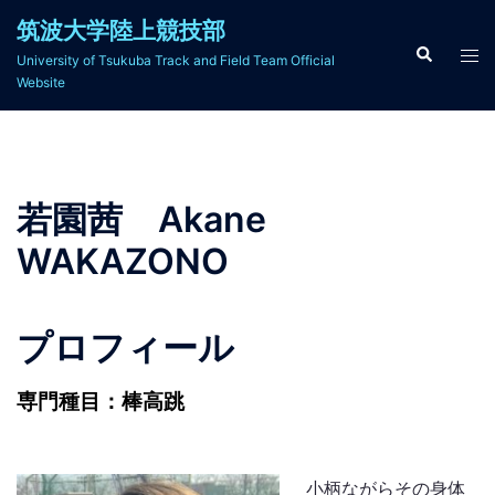
コ
筑波大学陸上競技部
ン
検
ト
University of Tsukuba Track and Field Team Official
索
テ
グ
Website
ン
ル
ツ
メ
へ
ニ
ス
ュ
若園茜 Akane
キ
ー
ッ
WAKAZONO
プ
プロフィール
専門種目：棒高跳
小柄ながらその身体