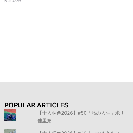
投
稿
ナ
ビ
ゲ
ー
シ
ョ
ン
POPULAR ARTICLES
【十人桐色2026】#50「私の人生」米川
佳里奈
【十人桐色2026】#49「いのうえさと