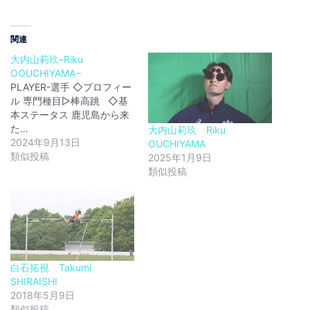
関連
大内山莉玖–Riku
OOUCHIYAMA−
PLAYER-選手 ◇プロフィー
ル 専門種目▷棒高跳 ◇基
本ステータス 鹿児島から来
た…
大内山莉玖 Riku
2024年9月13日
OUCHIYAMA
類似投稿
2025年1月9日
類似投稿
白石拓視 Takumi
SHIRAISHI
2018年5月9日
類似投稿