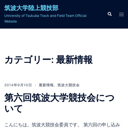
コ
筑波大学陸上競技部
ン
検
ト
University of Tsukuba Track and Field Team Official
索
テ
グ
Website
ン
ル
ツ
メ
へ
ニ
ス
ュ
キ
カテゴリー:
最新情報
ー
ッ
プ
2014年9月10日
最新情報
、
筑波大競技会
第六回筑波大学競技会につ
いて
こんにちは。筑波大競技会委員です。 第六回の申し込み