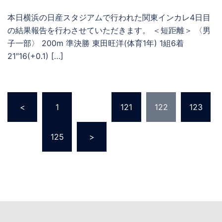
本日横浜の日産スタジアムで行われた関東インカレ4日目
の結果報告を行わさせていただきます。 ＜短距離＞ 〈男
子一部〉 200m 準決勝 東田旺洋(体育1年) 1組6着
21″16(+0.1) […]
投
<
1
…
121
122
123
稿
の
…
125
>
ペ
ー
ジ
送
り