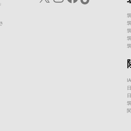
」
さ
I