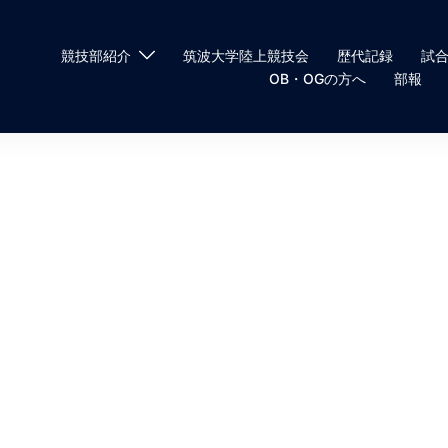
競技部紹介
筑波大学陸上競技会
歴代記録
試
OB・OGの方へ
部報