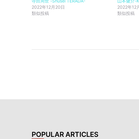
寺田周世 -Shusei TERADA-
山本健介-Ke
2022年12月20日
2022年12
類似投稿
類似投稿
投
稿
ナ
ビ
ゲ
ー
シ
ョ
ン
POPULAR ARTICLES