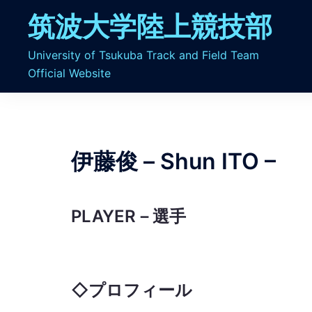
コ
筑波大学陸上競技部
ン
テ
University of Tsukuba Track and Field Team
ン
Official Website
ツ
へ
ス
キ
ッ
伊藤俊 – Shun ITO –
プ
PLAYER
－選手
◇
プロフィール