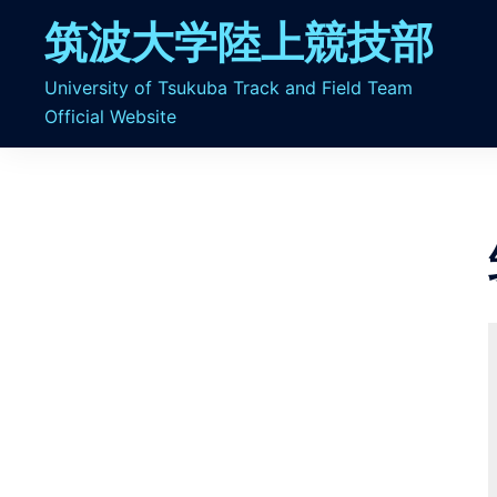
コ
筑波大学陸上競技部
ン
テ
University of Tsukuba Track and Field Team
ン
Official Website
ツ
へ
ス
キ
ッ
プ