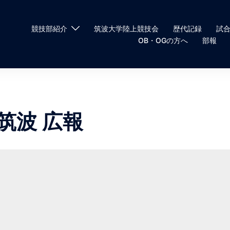
競技部紹介
筑波大学陸上競技会
歴代記録
試
OB・OGの方へ
部報
筑波 広報