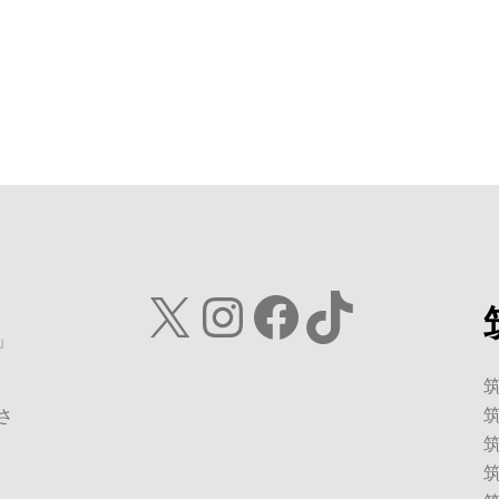
X
Instagram
Facebook
TikTok
」
さ