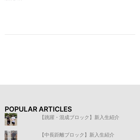
投
稿
ナ
ビ
ゲ
ー
シ
ョ
ン
POPULAR ARTICLES
【跳躍・混成ブロック】新入生紹介
【中長距離ブロック】新入生紹介