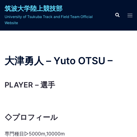
コ
筑波大学陸上競技部
ン
検
ト
University of Tsukuba Track and Field Team Official
索
テ
グ
Website
ン
ル
ツ
メ
へ
ニ
ス
ュ
大津勇人 – Yuto OTSU –
キ
ー
ッ
プ
PLAYER
－選手
◇
プロフィール
専門種目▷5000m,10000m