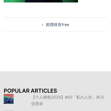
投
前西咲良free
稿
ナ
ビ
ゲ
ー
シ
ョ
ン
POPULAR ARTICLES
【十人桐色2026】#50「私の人生」米川
佳里奈