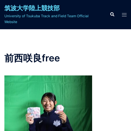
コ
筑波大学陸上競技部
ン
検
ト
University of Tsukuba Track and Field Team Official
索
テ
グ
Website
ン
ル
ツ
メ
へ
ニ
ス
ュ
前西咲良free
キ
ー
ッ
プ