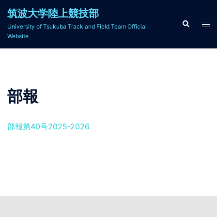
コ
筑波大学陸上競技部
ン
検
ト
University of Tsukuba Track and Field Team Official
索
テ
グ
Website
ン
ル
ツ
メ
へ
ニ
ス
ュ
部報
キ
ー
ッ
プ
部報第40号2025-2026