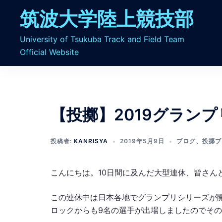
コ
筑波大学陸上競技部
ン
テ
University of Tsukuba Track and Field Team
ン
Official Website
ツ
へ
ス
キ
ッ
【投擲】2019グラン
プ
投稿者:
KANRISYA
2019年5月9日
ブログ
、
投擲ブ
こんにちは。10日間に及んだ大型連休、皆さん
この連休中は日本各地でグランプリシリーズが
ロックからも9名の選手が出場しましたのでそ