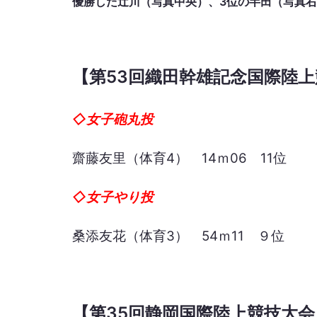
優勝した辻川（写真中央）、3位の半田（写真
【第53回織田幹雄記念国際陸上競
◇女子砲丸投
齋藤友里（体育4） 14ｍ06 11位
◇女子やり投
桑添友花（体育3） 54ｍ11 ９位
【第35回静岡国際陸上競技大会