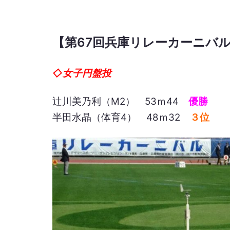
【第67回兵庫リレーカーニバル（
◇女子円盤投
辻川美乃利（M2） 53ｍ44
優勝
半田水晶（体育4） 48ｍ32
３位