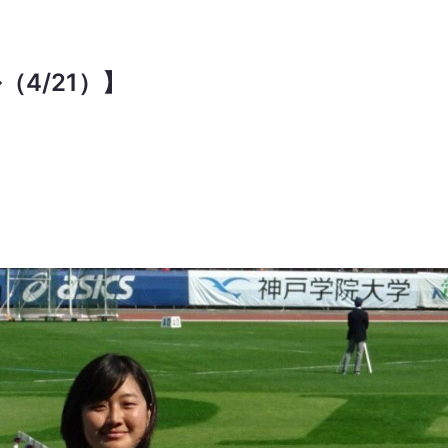
4/21）】