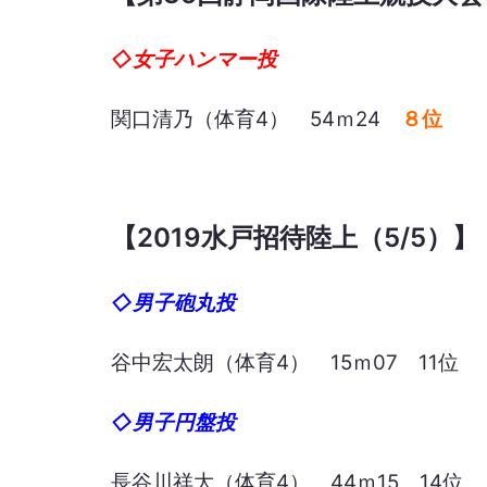
◇女子ハンマー投
関口清乃（体育4） 54ｍ24
８位
【2019水戸招待陸上（5/5）】
◇男子砲丸投
谷中宏太朗（体育4） 15ｍ07 11位
◇男子円盤投
長谷川祥大（体育4） 44ｍ15 14位