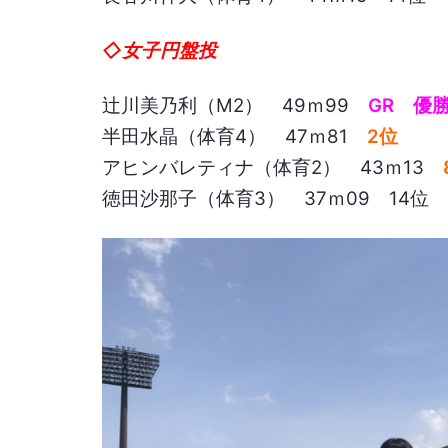
◇女子円盤投
辻川美乃利（M2） 49ｍ99
GR 優
半田水晶（体育4） 47ｍ81
2位
アヒンバレティナ（体育2） 43ｍ13
徳田沙那子（体育3） 37ｍ09 14位