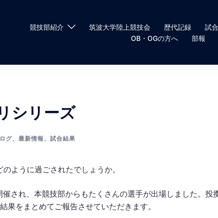
競技部紹介
筑波大学陸上競技会
歴代記録
試
OB・OGの方へ
部報
プリシリーズ
ログ
、
最新情報
、
試合結果
どのように過ごされたでしょうか。
開催され、本競技部からもたくさんの選手が出場しました。投
の結果をまとめてご報告させていただきます。