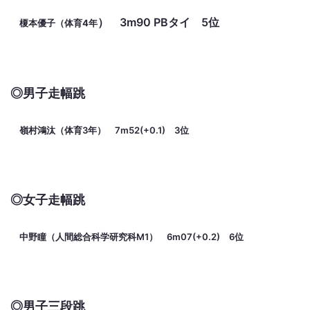
） 3m90 PBタイ 5位
榎本優子（体育4年
◎男子走幅跳
嶺村鴻汰（体育3年） 7m52(+0.1) 3位
◎女子走幅跳
中野瞳（人間総合科学研究科M1） 6m07(+0.2) 6位
◎男子三段跳