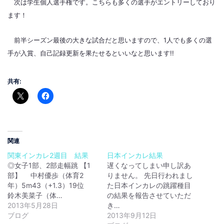
次は学生個人選手権です。こ
ちらも多くの選手がエントリーしており
ます！
前半シーズン最後の大きな試合だと思いますので、1人でも多くの選
手が入賞、自己記録更新を果たせるといいなと思います!!
共有:
関連
関東インカレ2週目 結果
日本インカレ結果
◎女子1部、2部走幅跳 【1
遅くなってしまい申し訳あ
部】 中村優歩（体育2
りません。 先日行われまし
年）5m43（+1.3）19位
た日本インカレの跳躍種目
鈴木美菜子（体…
の結果を報告させていただ
2013年5月28日
き…
ブログ
2013年9月12日