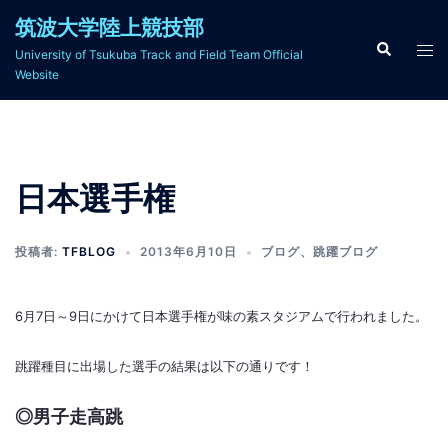
コ
筑波大学陸上競技部
ン
検
ト
University of Tsukuba Track and Field Team Official
索
テ
グ
Website
ン
ル
ツ
メ
へ
ニ
ス
ュ
日本選手権
キ
ー
ッ
プ
投稿者:
TFBLOG
2013年6月10日
ブログ
、
跳躍ブログ
6月7日～9日にかけて日本選手権が味の素スタジアムで行われました。
跳躍種目に出場した選手の結果は以下の通りです！
◎男子走高跳