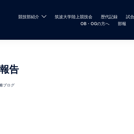
競技部紹介
筑波大学陸上競技会
歴代記録
試
OB・OGの方へ
部報
果報告
離ブログ