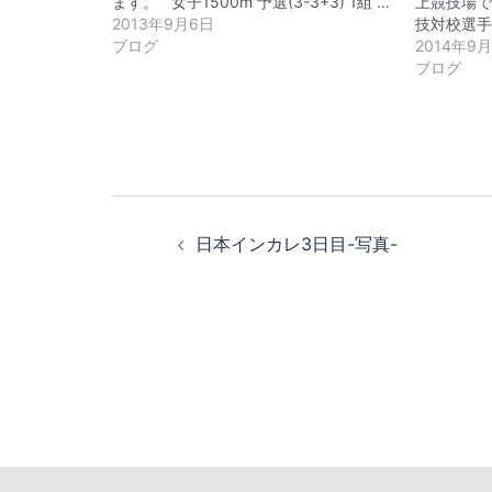
ます。 女子1500m 予選(3-3+3) 1組 …
上競技場
2013年9月6日
技対校選手
ブログ
2014年9
ブログ
投
稿
日本インカレ3日目-写真-
ナ
ビ
ゲ
ー
シ
ョ
ン