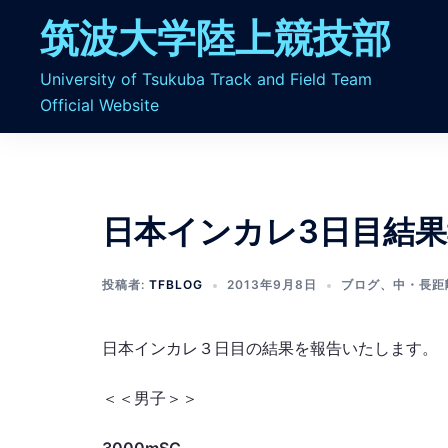
コ
筑波大学陸上競技部
ン
テ
University of Tsukuba Track and Field Team
ン
Official Website
ツ
へ
ス
キ
ッ
日本インカレ3日目結
プ
投稿者:
TFBLOG
2013年9月8日
ブログ
、
中・長距
日本インカレ３日目の結果を報告いたします。
＜＜男子＞＞