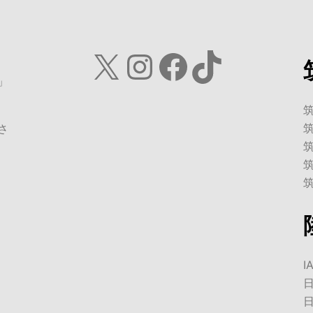
X
Instagram
Facebook
TikTok
」
さ
I