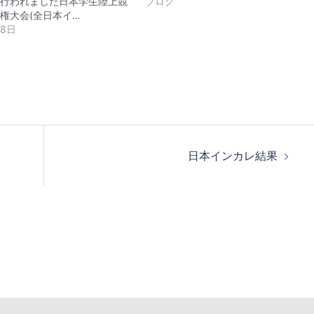
で行われました日本学生陸上競
ブログ
権大会(全日本イ…
月8日
日本インカレ結果