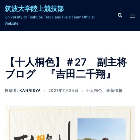
コ
筑波大学陸上競技部
ン
検
ト
University of Tsukuba Track and Field Team Official
索
テ
グ
Website
ン
ル
ツ
メ
へ
ニ
ス
ュ
【十人桐色】＃27 副主将
キ
ー
ッ
ブログ 『吉田二千翔』
プ
投稿者:
KANRISYA
2021年7月24日
十人桐色
、
最新情報