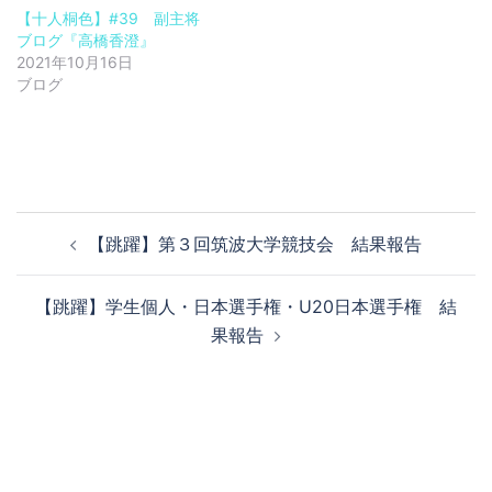
【十人桐色】#39 副主将
ブログ『高橋香澄』
2021年10月16日
ブログ
投
【跳躍】第３回筑波大学競技会 結果報告
稿
ナ
【跳躍】学生個人・日本選手権・U20日本選手権 結
ビ
果報告
ゲ
ー
シ
ョ
ン