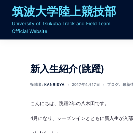
コ
筑波大学陸上競技部
ン
テ
University of Tsukuba Track and Field Team
ン
Official Website
ツ
へ
ス
キ
ッ
新入生紹介(跳躍)
プ
投稿者:
KANRISYA
2017年4月17日
ブログ
、
最新
こんにちは、跳躍2年の八木田です。
4月になり、シーズンインとともに新入生が入