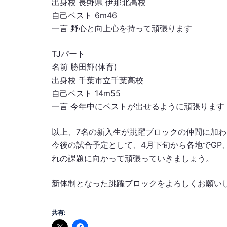
出身校 長野県 伊那北高校
自己ベスト 6m46
一言 野心と向上心を持って頑張ります
TJパート
名前 勝田輝(体育)
出身校 千葉市立千葉高校
自己ベスト 14m55
一言 今年中にベストが出せるように頑張ります
以上、7名の新入生が跳躍ブロックの仲間に加
今後の試合予定として、4月下旬から各地でGP
れの課題に向かって頑張っていきましょう。
新体制となった跳躍ブロックをよろしくお願い
共有: