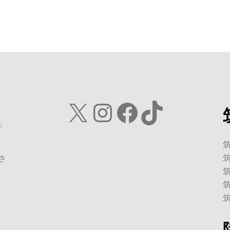
X
Instagram
Facebook
TikTok
」
さ