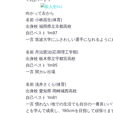
＜HJパート＞
向かって左から
名前 小林昌生(体育)
出身校 福岡県立京都高校
自己ベスト 1m97
一言 筑波大学にふさわしい選手になれるように
名前 丹治憲治(応用理工学類)
出身校 栃木県立宇都宮高校
自己ベスト 1m95
一言 関カレ出場
名前 浅井さくら(体育)
出身校 愛知県 岡崎城西高校
自己ベスト 1m81
一言 慣れない地での生活でも自分の一番良い
とを学んで成長し、190cmを目指して頑張りま