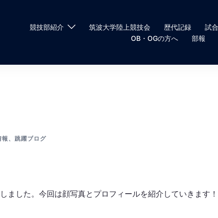
競技部紹介
筑波大学陸上競技会
歴代記録
試
OB・OGの方へ
部報
情報
、
跳躍ブログ
部しました。今回は顔写真とプロフィールを紹介していきます！