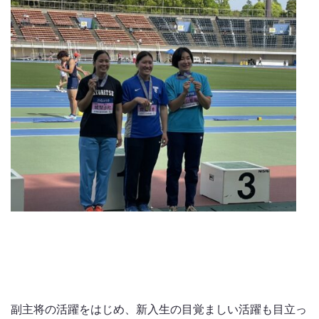
副主将の活躍をはじめ、新入生の目覚ましい活躍も目立っ