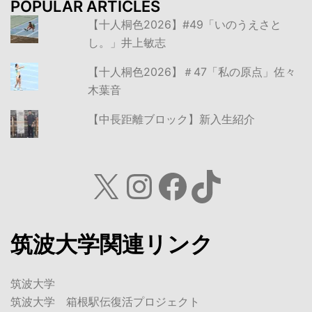
POPULAR ARTICLES
【十人桐色2026】#49「いのうえさと
し。」井上敏志
【十人桐色2026】＃47「私の原点」佐々
木葉音
【中長距離ブロック】新入生紹介
X
Instagram
Facebook
TikTok
筑波大学関連リンク
筑波大学
筑波大学 箱根駅伝復活プロジェクト