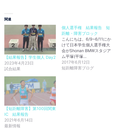
関連
個人選手権 結果報告 短
距離・障害ブロック
こんにちは。6/9~6/11にか
けて日本学生個人選手権大
会がShonan BMWスタジア
ム平塚(平塚…
【結果報告】学生個人 Day2
2017年6月12日
2023年4月23日
短距離障害ブログ
試合結果
【短距離障害】第100回関東
IC 結果報告
2021年6月14日
最新情報