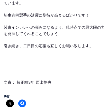
ています。
新生青桐選手の活躍に期待が高まるばかりです！
関東インカレへの弾みになるよう、現時点での最大限の力
を発揮してくれることでしょう。
引き続き、二日目の応援も宜しくお願い致します。
文責： 短距離3年 西出怜央
共有: