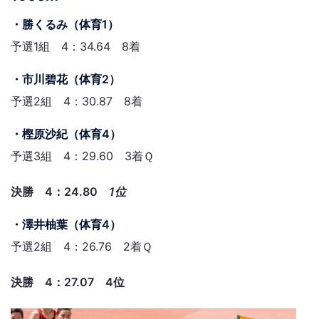
・勝くるみ（体育1）
予選1組 4：34.64 8着
・市川碧花（体育2）
予選2組 4：30.87 8着
・樫原沙紀（体育4）
予選3組 4：29.60 3着Ｑ
決勝 4：24.80
1位
・澤井柚葉（体育4）
予選2組 4：26.76 2着Ｑ
決勝 4：27.07 4位