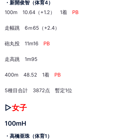
・新開俊智（体育4）
100m 10.64（+1.2） 1着
PB
走幅跳 6ｍ65（+2.4）
砲丸投 11m16
PB
走高跳 1m95
400m 48.52 1着
PB
5種目合計 3872点 暫定1位
▷
女子
100mH
・高橋亜珠（体育1）