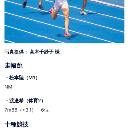
写真提供： 高木千紗子 様
走幅跳
・松本陸（M1）
NM
・渡邉希（体育2）
7m66（+3.1） 6位
十種競技