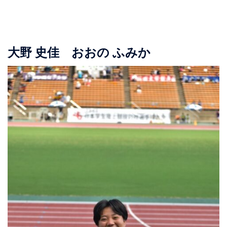
大野 史佳 おおの ふみか