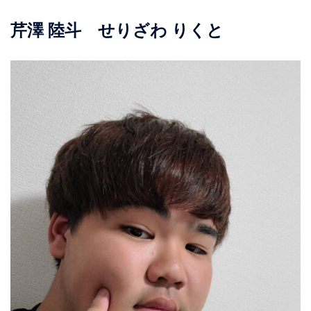
芹澤 陸斗 せりざわ りくと