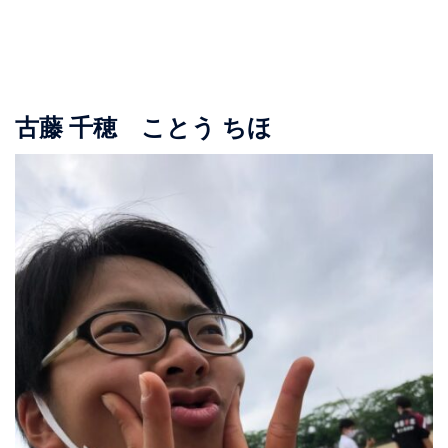
古藤 千穂 ことう ちほ