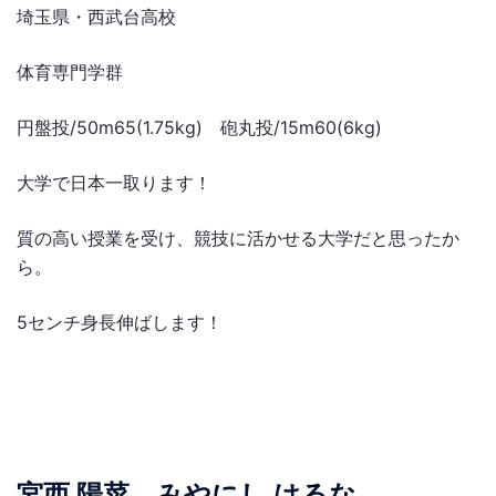
埼玉県・西武台高校
体育専門学群
円盤投/50m65(1.75kg) 砲丸投/15m60(6kg)
大学で日本一取ります！
質の高い授業を受け、競技に活かせる大学だと思ったか
ら。
5センチ身長伸ばします！
宮西 陽菜 みやにし はるな