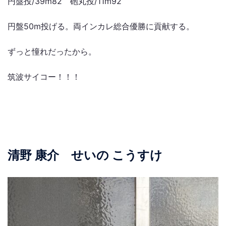
円盤投/39m82 砲丸投/11m92
円盤50m投げる。両インカレ総合優勝に貢献する。
ずっと憧れだったから。
筑波サイコー！！！
清野 康介 せいの こうすけ