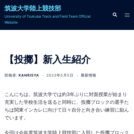
コ
筑波大学陸上競技部
ン
検
ト
University of Tsukuba Track and Field Team Official
索
テ
グ
Website
ン
ル
ツ
メ
へ
ニ
ス
ュ
【投擲】新入生紹介
キ
ー
ッ
プ
投稿者:
KANRISYA
2023年5月5日
最新情報
こんにちは。筑波大学では約3年ぶりに対面授業が始まり
充実した学校生活を送ると同時に、投擲ブロックの選手た
ちは関東インカレに向けて日々自分と向き合い練習に励ん
でいます。
今回は今年度筑波大学陸上競技部に入部した投擲ブロック