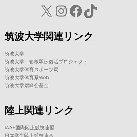
X
Instagram
Facebook
TikTok
筑波大学関連リンク
筑波大学
筑波大学 箱根駅伝復活プロジェクト
筑波大学体育スポーツ局
筑波大学体育系Web
筑波大学紫峰会基金
陸上関連リンク
IAAF国際陸上競技連盟
日本学生陸上競技連合