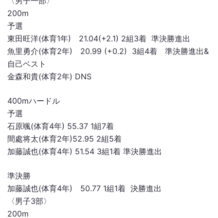
〈男子一部〉
200m
予選
東田旺洋(体育1年) 21.04(+2.1) 2組3着 準決勝進出
魚里勇介(体育2年) 20.99 (+0.2) 3組4着 準決勝進出&
自己ベスト
金森和貴(体育2年) DNS
400mハードル
予選
石原颯(体育4年) 55.37 1組7着
間處将太(体育2年)52.95 2組5着
加藤誠也(体育4年) 51.54 3組1着 準決勝進出
準決勝
加藤誠也(体育4年) 50.77 1組1着 決勝進出
〈男子3部〉
200m