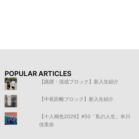
ゲ
ー
シ
ョ
ン
POPULAR ARTICLES
【跳躍・混成ブロック】新入生紹介
【中長距離ブロック】新入生紹介
【十人桐色2026】#50「私の人生」米川
佳里奈