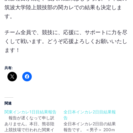
筑波大学陸上競技部の関カレでの結果も決定しま
す。
チーム全員で、競技に、応援に、サポートに力を尽
くして戦います。どうぞ応援よろしくお願いいたし
ます！
共有:
関連
関東インカレ1日目結果報告
全日本インカレ2日目結果報
報告が遅くなって申し訳
告
ありません。本日、熊谷陸
全日本インカレ2日目の結果
上競技場で行われた関東イ
報告です。 ＜男子＞ 200ｍ