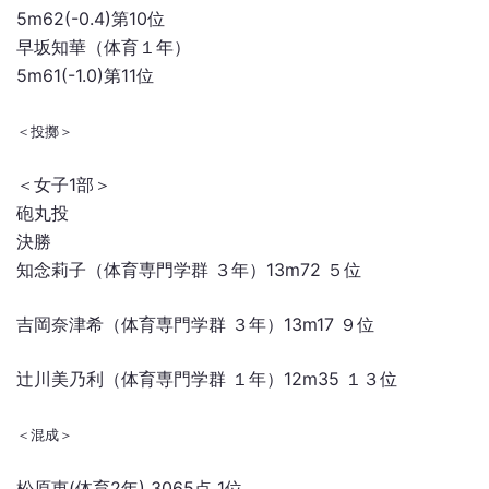
5m62(-0.4)第10位
早坂知華（体育１年）
5m61(-1.0)第11位
＜投擲＞
＜女子1部＞
砲丸投
決勝
知念莉子（体育専門学群 ３年）13m72 ５位
吉岡奈津希（体育専門学群 ３年）13m17 ９位
辻川美乃利（体育専門学群 １年）12m35 １３位
＜混成＞
松原恵(体育2年) 3065点 1位