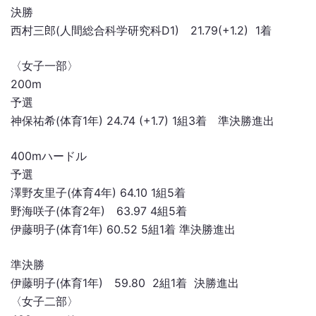
決勝
西村三郎(人間総合科学研究科D1) 21.79(+1.2) 1着
〈女子一部〉
200m
予選
神保祐希(体育1年) 24.74 (+1.7) 1組3着 準決勝進出
400mハードル
予選
澤野友里子(体育4年) 64.10 1組5着
野海咲子(体育2年) 63.97 4組5着
伊藤明子(体育1年) 60.52 5組1着 準決勝進出
準決勝
伊藤明子(体育1年) 59.80 2組1着 決勝進出
〈女子二部〉