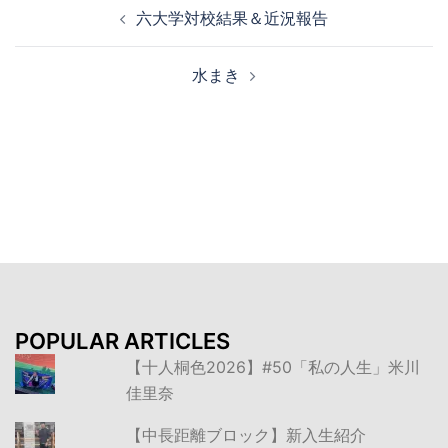
投
六大学対校結果＆近況報告
稿
ナ
水まき
ビ
ゲ
ー
シ
ョ
ン
POPULAR ARTICLES
【十人桐色2026】#50「私の人生」米川
佳里奈
【中長距離ブロック】新入生紹介