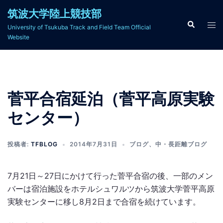
コ
筑波大学陸上競技部
ン
検
ト
University of Tsukuba Track and Field Team Official
索
テ
グ
Website
ン
ル
ツ
メ
へ
ニ
ス
ュ
菅平合宿延泊（菅平高原実験
キ
ー
ッ
センター）
プ
投稿者:
TFBLOG
2014年7月31日
ブログ
、
中・長距離ブログ
7月21日～27日にかけて行った菅平合宿の後、一部のメン
バーは宿泊施設をホテルシュワルツから筑波大学菅平高原
実験センターに移し8月2日まで合宿を続けています。