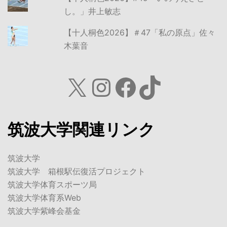
し。」井上敏志
【十人桐色2026】＃47「私の原点」佐々
木葉音
X
Instagram
Facebook
TikTok
筑波大学関連リンク
筑波大学
筑波大学 箱根駅伝復活プロジェクト
筑波大学体育スポーツ局
筑波大学体育系Web
筑波大学紫峰会基金