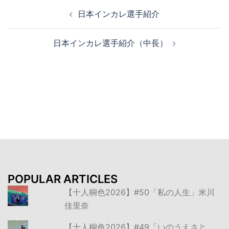
投
日本インカレ選手紹介
稿
ナ
日本インカレ選手紹介（中長）
ビ
ゲ
ー
シ
ョ
ン
POPULAR ARTICLES
【十人桐色2026】#50「私の人生」米川
佳里奈
【十人桐色2026】#49「いのうえさと