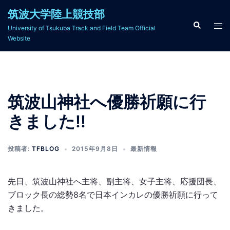
コ
筑波大学陸上競技部
ン
検
ト
University of Tsukuba Track and Field Team Official
索
テ
グ
Website
ン
ル
ツ
メ
へ
ニ
ス
ュ
筑波山神社へ優勝祈願に行
キ
ー
ッ
きました!!
プ
投稿者:
TFBLOG
2015年9月8日
最新情報
先日、筑波山神社へ主将、副主将、女子主将、応援団長、
ブロック長の総勢8名で日本インカレの優勝祈願に行って
きました。