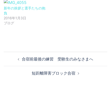
新年の挨拶と選手たちの抱
負
2016年1月3日
ブログ
投
合宿前最後の練習 受験生のみなさまへ
稿
ナ
短距離障害ブロック合宿
ビ
ゲ
ー
シ
ョ
ン