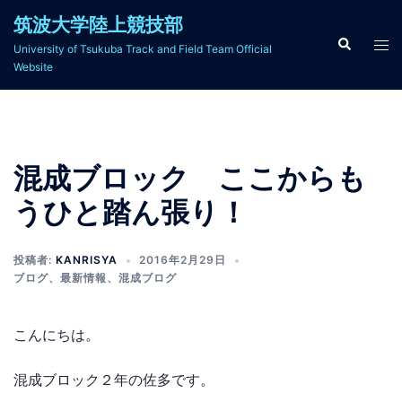
コ
筑波大学陸上競技部
ン
検
ト
University of Tsukuba Track and Field Team Official
索
テ
グ
Website
ン
ル
ツ
メ
へ
ニ
ス
ュ
混成ブロック ここからも
キ
ー
ッ
うひと踏ん張り！
プ
投稿者:
KANRISYA
2016年2月29日
ブログ
、
最新情報
、
混成ブログ
こんにちは。
混成ブロック２年の佐多です。