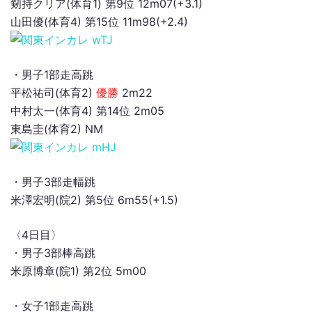
剱持クリア(体育1) 第9位 12m07(+3.1)
山田優(体育4) 第15位 11m98(+2.4)
・男子1部走高跳
平松祐司(体育2)
優勝
2m22
中村太一(体育4) 第14位 2m05
東島圭(体育2) NM
・男子3部走幅跳
米澤宏明(院2) 第5位 6m55(+1.5)
〈4日目〉
・男子3部棒高跳
米原博章(院1) 第2位 5m00
・女子1部走高跳