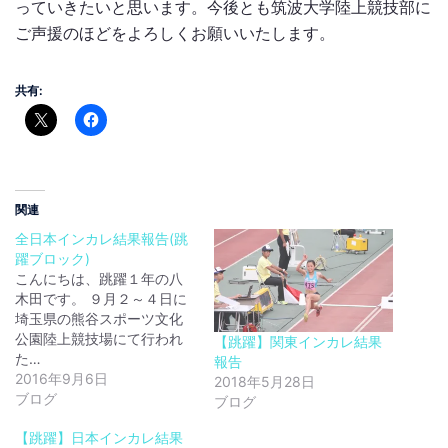
っていきたいと思います。今後とも筑波大学陸上競技部に
ご声援のほどをよろしくお願いいたします。
共有:
関連
全日本インカレ結果報告(跳
躍ブロック)
こんにちは、跳躍１年の八
木田です。 ９月２～４日に
埼玉県の熊谷スポーツ文化
公園陸上競技場にて行われ
【跳躍】関東インカレ結果
た…
報告
2016年9月6日
2018年5月28日
ブログ
ブログ
【跳躍】日本インカレ結果