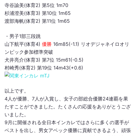
寺谷諭美(体育2) 第5位 1m70
杉浦澄美(体育3) 第10位 1m65
渡部海帆(体育2) 第11位 1m65
・男子1部三段跳
山下航平(体育4)
優勝
16m85(-1.1) リオデジャネイロオリ
ンピック参加標準突破
犬井亮介(体育3) 第7位 15m61(-0.5)
村崎秀(体育2) 第19位 14m43(+0.6)
以上です。
4人が優勝、7人が入賞し、女子の部総合優勝24連覇を果
たすことができました。たくさんの応援をありがとうござ
いました。
9月に開催される全日本インカレではさらに多くの選手が
ベストを出し、男女アベック優勝に貢献できるよう、頑張