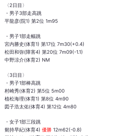
〈2日目〉
・男子3部走高跳
平龍彦(院1) 第2位 1m95
・男子1部走幅跳
宮内勝史(体育1) 第17位 7m30(+0.4)
松田和弥(障害4) 第20位 7m09(-1.1)
中野涼介(体育2) NM
〈3日目〉
・男子1部棒高跳
村崎秀(体育2) 第5位 5m00
植松海理(体育1) 第8位 4m90
図子浩太佑(体育4) 第12位 4m80
・女子1部三段跳
剱持早紀(体育4)
優勝
12m62(-0.8)