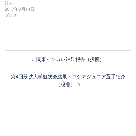
報告
2017年9月14日
ブログ
投
関東インカレ結果報告（投擲）
稿
ナ
第4回筑波大学競技会結果・アジアジュニア選手紹介
ビ
（投擲）
ゲ
ー
シ
ョ
ン