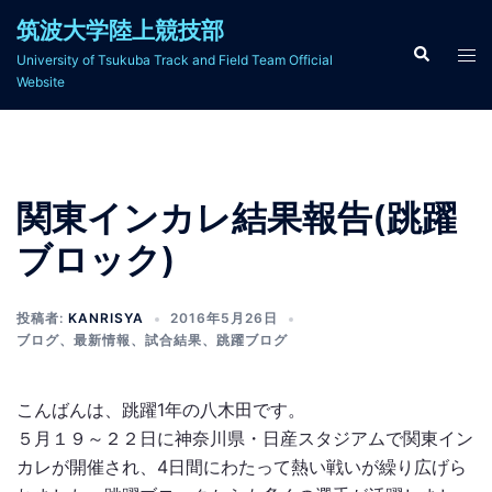
コ
筑波大学陸上競技部
ン
検
ト
University of Tsukuba Track and Field Team Official
索
テ
グ
Website
ン
ル
ツ
メ
へ
ニ
ス
ュ
関東インカレ結果報告(跳躍
キ
ー
ッ
ブロック)
プ
投稿者:
KANRISYA
2016年5月26日
ブログ
、
最新情報
、
試合結果
、
跳躍ブログ
こんばんは、跳躍1年の八木田です。
５月１９～２２日に神奈川県・日産スタジアムで関東イン
カレが開催され、4日間にわたって熱い戦いが繰り広げら