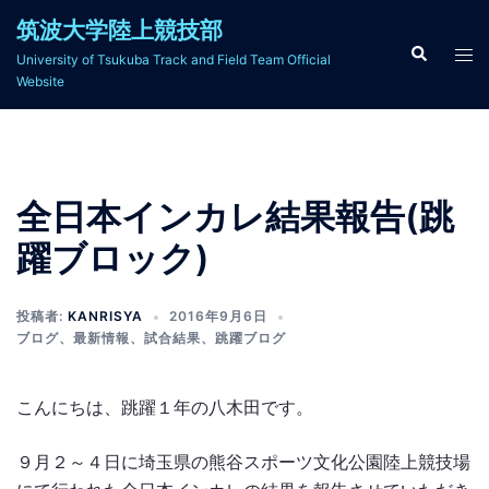
コ
筑波大学陸上競技部
ン
検
ト
University of Tsukuba Track and Field Team Official
索
テ
グ
Website
ン
ル
ツ
メ
へ
ニ
ス
ュ
全日本インカレ結果報告(跳
キ
ー
ッ
躍ブロック)
プ
投稿者:
KANRISYA
2016年9月6日
ブログ
、
最新情報
、
試合結果
、
跳躍ブログ
こんにちは、跳躍１年の八木田です。
９月２～４日に埼玉県の熊谷スポーツ文化公園陸上競技場