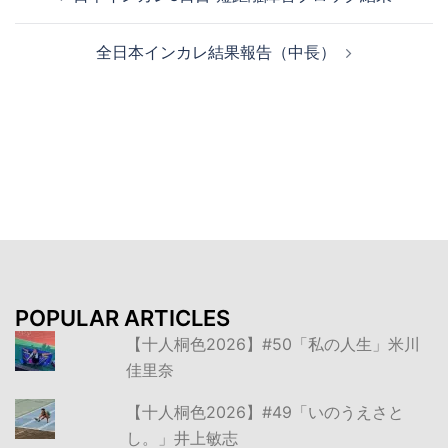
稿
ナ
全日本インカレ結果報告（中長）
ビ
ゲ
ー
シ
ョ
ン
POPULAR ARTICLES
【十人桐色2026】#50「私の人生」米川
佳里奈
【十人桐色2026】#49「いのうえさと
し。」井上敏志