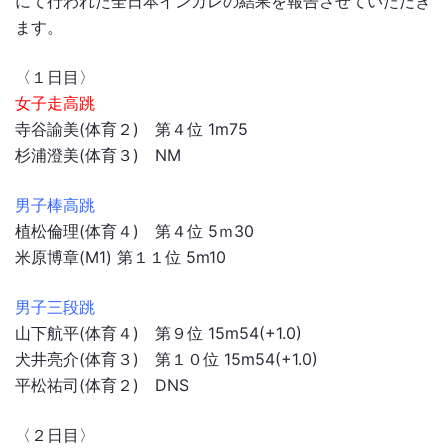
にて行われた全日本インカレの結果を報告させていただき
ます。
〈１日目〉
女子走高跳
寺谷諭美(体育２) 第４位 1m75
杉浦澄美(体育３) NM
男子棒高跳
植松倫理(体育４) 第４位 5ｍ30
米原博章(M1) 第１１位 5m10
男子三段跳
山下航平(体育４) 第９位 15m54(+1.0)
犬井亮介(体育３) 第１０位 15m54(+1.0)
平松祐司(体育２) DNS
〈２日目〉