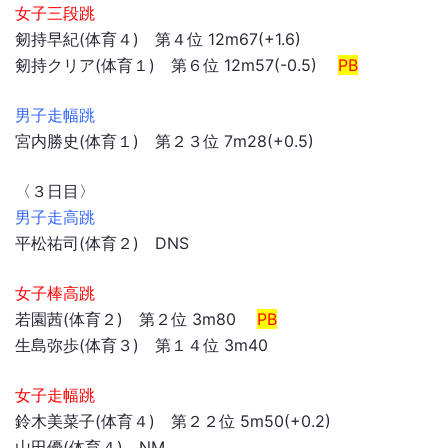
女子三段跳
剱持早紀(体育４) 第４位 12m67(+1.6)
剱持クリア(体育１) 第６位 12m57(-0.5)
PB
男子走幅跳
宮内勝史(体育１) 第２３位 7m28(+0.5)
〈３日目〉
男子走高跳
平松祐司(体育２) DNS
女子棒高跳
若園茜(体育２) 第２位 3m80
PB
生島弥歩(体育３) 第１４位 3m40
女子走幅跳
鈴木美菜子(体育４) 第２２位 5m50(+0.2)
山田優(体育４) NM