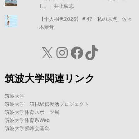
し。」井上敏志
【十人桐色2026】＃47「私の原点」佐々
木葉音
X
Instagram
Facebook
TikTok
筑波大学関連リンク
筑波大学
筑波大学 箱根駅伝復活プロジェクト
筑波大学体育スポーツ局
筑波大学体育系Web
筑波大学紫峰会基金