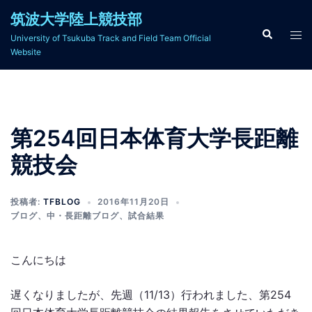
コ
筑波大学陸上競技部
ン
検
ト
University of Tsukuba Track and Field Team Official
索
テ
グ
Website
ン
ル
ツ
メ
へ
ニ
ス
ュ
第254回日本体育大学長距離
キ
ー
ッ
競技会
プ
投稿者:
TFBLOG
2016年11月20日
ブログ
、
中・長距離ブログ
、
試合結果
こんにちは
遅くなりましたが、先週（11/13）行われました、第254