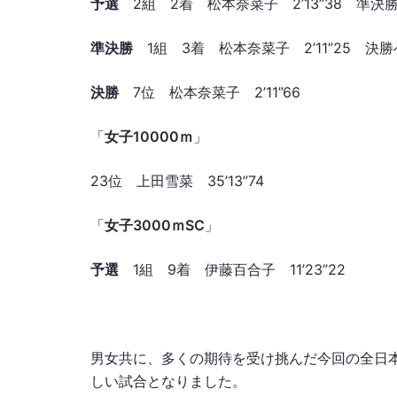
予選
2組 2着 松本奈菜子 2’13”38 準決
準決勝
1組 3着 松本奈菜子 2’11”25 決勝
決勝
7位 松本奈菜子 2’11”66
「
女子10000ｍ
」
23位 上田雪菜 35’13”74
「
女子3000ｍSC
」
予選
1組 9着 伊藤百合子 11’23”22
男女共に、多くの期待を受け挑んだ今回の全日
しい試合となりました。