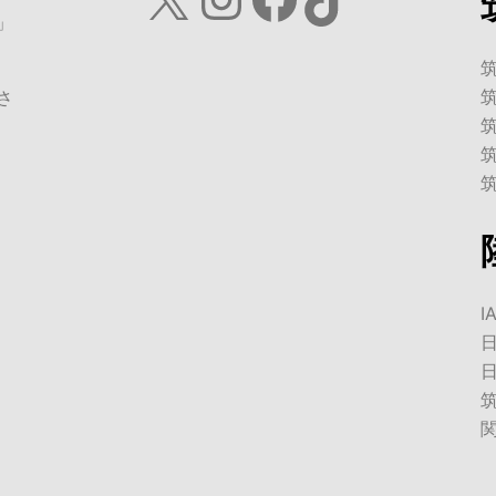
」
さ
I