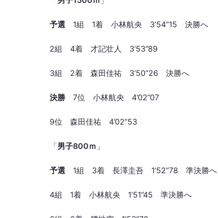
「
男子1500ｍ
」
予選
1組 1着 小林航央 3’54”15 決勝へ
2組 4着 才記壮人 3’53”89
3組 2着 森田佳祐 3’50”26 決勝へ
決勝
7位 小林航央 4’02”07
9位 森田佳祐 4’02”53
「
男子800ｍ
」
予選
1組 3着 長澤圭吾 1’52”78 準決勝へ
4組 1着 小林航央 1’51”45 準決勝へ