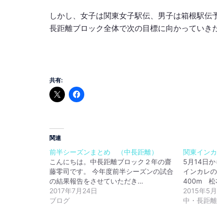
しかし、女子は関東女子駅伝、男子は箱根駅伝
長距離ブロック全体で次の目標に向かっていき
共有:
関連
前半シーズンまとめ （中長距離）
関東イン
こんにちは。中長距離ブロック２年の齋
5月14日
藤零司です。 今年度前半シーズンの試合
インカレの
の結果報告をさせていただき…
400m 
2017年7月24日
2015年5
ブログ
中・長距