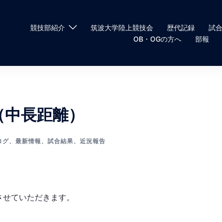
競技部紹介
筑波大学陸上競技会
歴代記録
試
OB・OGの方へ
部報
（中長距離）
ログ
、
最新情報
、
試合結果
、
近況報告
させていただきます。