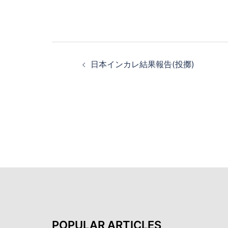
投
稿
日本インカレ結果報告(投擲)
ナ
ビ
ゲ
ー
シ
ョ
ン
POPULAR ARTICLES