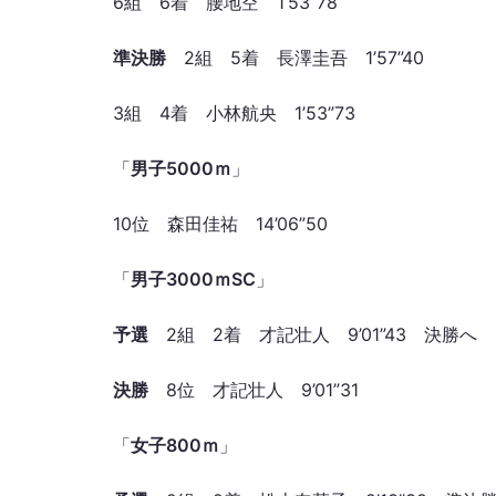
6組 6着 腰地空 1’53”78
準決勝
2組 5着 長澤圭吾 1’57”40
3組 4着 小林航央 1’53”73
「
男子5000ｍ
」
10位 森田佳祐 14’06”50
「
男子3000ｍSC
」
予選
2組 2着 才記壮人 9’01”43 決勝へ
決勝
8位 才記壮人 9’01”31
「
女子800ｍ
」