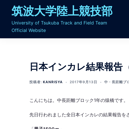
コ
筑波大学陸上競技部
ン
テ
University of Tsukuba Track and Field Team
ン
Official Website
ツ
へ
ス
キ
ッ
日本インカレ結果報告
プ
投稿者:
KANRISYA
2017年9月13日
中・長距離ブ
こんにちは。中長距離ブロック1年の猿橋です。
先日行われました全日本インカレの結果報告を