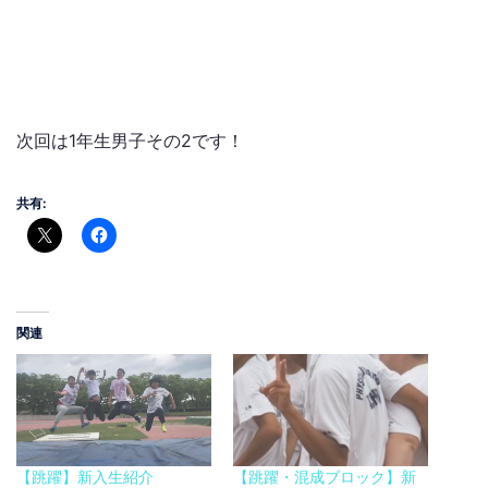
次回は1年生男子その2です！
共有:
関連
【跳躍】新入生紹介
【跳躍・混成ブロック】新