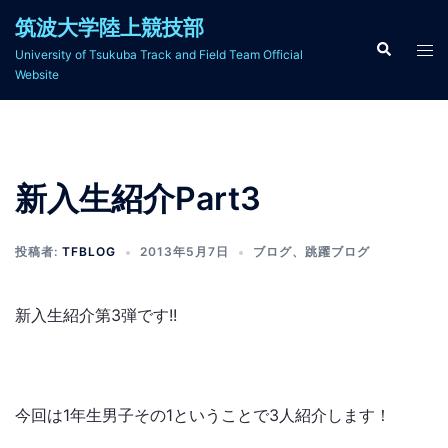
コ
筑波大学陸上競技部
ン
検
ト
University of Tsukuba Track and Field Team Official
索
テ
グ
Website
ン
ル
ツ
メ
へ
ニ
ス
ュ
新入生紹介Part3
キ
ー
ッ
プ
投稿者:
TFBLOG
2013年5月7日
ブログ
、
跳躍ブログ
新入生紹介第3弾です!!
今回は1年生男子その1ということで3人紹介します！