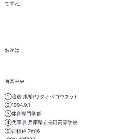
ですね。
お次は
写真中央
①渡邉 康裕(ワタナベコウスケ)
②1994.9.1
③体育専門学群
④兵庫県 兵庫県立長田高等学校
⑤走幅跳 7m16