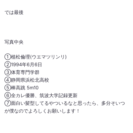
では最後
写真中央
①植松倫理(ウエマツリンリ)
②1994年6月6日
③体育専門学群
④静岡県浜松北高校
⑤棒高跳 5m10
⑥全カレ優勝、筑波大学記録更新
⑦面白い髪型してるやついるなと思ったら、多分そいつ
が僕なのでよろしくお願いします！