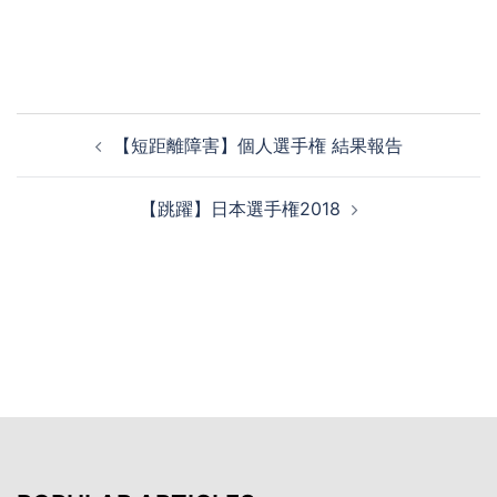
投
【短距離障害】個人選手権 結果報告
稿
ナ
【跳躍】日本選手権2018
ビ
ゲ
ー
シ
ョ
ン