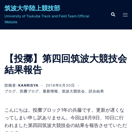
コ
筑波大学陸上競技部
ン
検
ト
University of Tsukuba Track and Field Team Official
索
テ
グ
Website
ン
ル
ツ
メ
へ
ニ
ス
ュ
【投擲】第四回筑波大競技会
キ
ー
ッ
結果報告
プ
投稿者:
KANRISYA
2018年6月30日
ブログ
、
投擲ブログ
、
最新情報
、
筑波大競技会
、
試合結果
こんにちは。投擲ブロック1年の兵藤です。更新が遅くな
ってしまい申し訳ありません。今回は6月9日、10日に行
われました第四回筑波大競技会の結果を報告させていただ