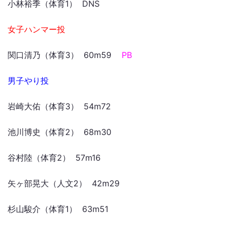
小林裕季（体育1） DNS
女子ハンマー投
関口清乃（体育3） 60m59
PB
男子やり投
岩崎大佑（体育3） 54m72
池川博史（体育2） 68m30
谷村陸（体育2） 57m16
矢ヶ部晃大（人文2） 42m29
杉山駿介（体育1） 63m51