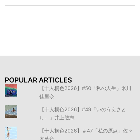
投
稿
ナ
ビ
ゲ
ー
シ
ョ
ン
POPULAR ARTICLES
【十人桐色2026】#50「私の人生」米川
佳里奈
【十人桐色2026】#49「いのうえさと
し。」井上敏志
【十人桐色2026】＃47「私の原点」佐々
木葉音