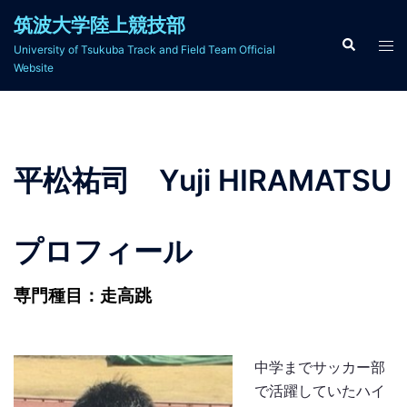
コ
筑波大学陸上競技部
ン
検
ト
University of Tsukuba Track and Field Team Official
索
テ
グ
Website
ン
ル
ツ
メ
へ
ニ
ス
ュ
平松祐司 Yuji HIRAMATSU
キ
ー
ッ
プ
プロフィール
専門種目：走高跳
中学までサッカー部
で活躍していたハイ