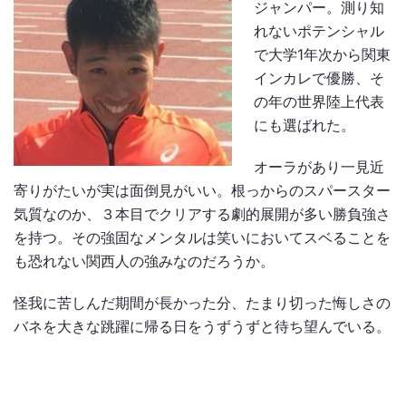
ジャンパー。測り知
れないポテンシャル
で大学1年次から関東
インカレで優勝、そ
の年の世界陸上代表
にも選ばれた。
オーラがあり一見近
寄りがたいが実は面倒見がいい。根っからのスパースター
気質なのか、３本目でクリアする劇的展開が多い勝負強さ
を持つ。その強固なメンタルは笑いにおいてスベることを
も恐れない関西人の強みなのだろうか。
怪我に苦しんだ期間が長かった分、たまり切った悔しさの
バネを大きな跳躍に帰る日をうずうずと待ち望んでいる。