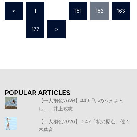
投
<
1
…
161
162
163
稿
の
…
177
>
ペ
ー
ジ
送
り
POPULAR ARTICLES
【十人桐色2026】#49「いのうえさと
し。」井上敏志
【十人桐色2026】＃47「私の原点」佐々
木葉音