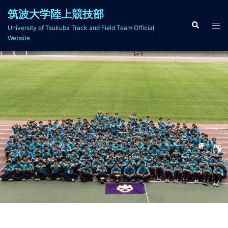
コ
筑波大学陸上競技部
ン
検
ト
University of Tsukuba Track and Field Team Official
索
テ
グ
Website
ン
ル
ツ
メ
へ
ニ
ス
ュ
キ
ー
ッ
プ