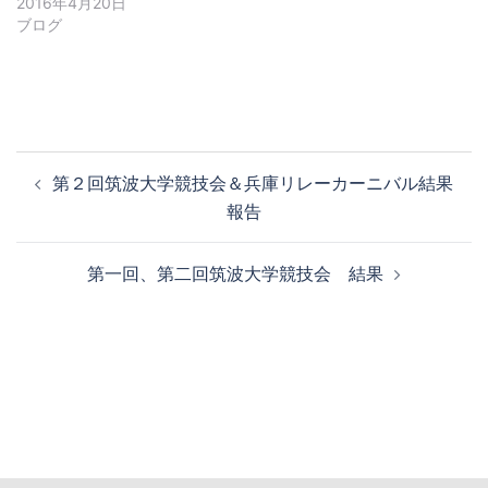
2016年4月20日
ブログ
投
第２回筑波大学競技会＆兵庫リレーカーニバル結果
稿
報告
ナ
ビ
第一回、第二回筑波大学競技会 結果
ゲ
ー
シ
ョ
ン