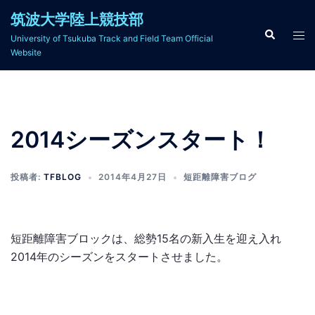
コ
筑波大学陸上競技部
ン
検
ト
University of Tsukuba Track and Field Team Official
索
テ
グ
Website
ン
ル
ツ
メ
へ
ニ
ス
ュ
2014シーズンスタート！
キ
ー
ッ
プ
投稿者:
TFBLOG
2014年4月27日
短距離障害ブログ
短距離障害ブロックは、総勢15名の新入生を迎え入れ
2014年のシーズンをスタートさせました。