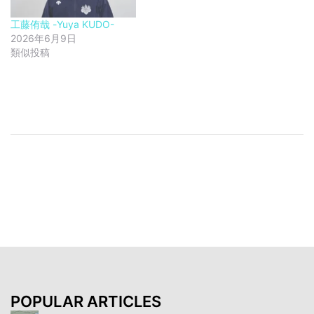
工藤侑哉 -Yuya KUDO-
2026年6月9日
類似投稿
投
稿
ナ
ビ
ゲ
ー
シ
ョ
ン
POPULAR ARTICLES