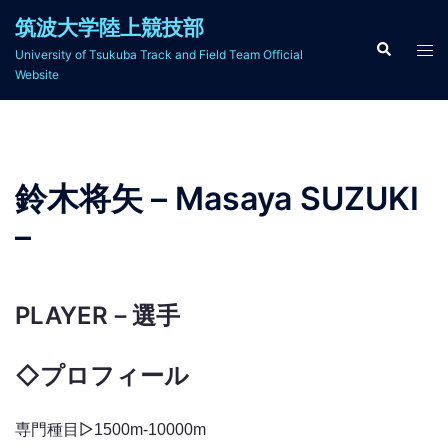
コ
筑波大学陸上競技部
ン
検
ト
University of Tsukuba Track and Field Team Official
索
テ
グ
Website
ン
ル
ツ
メ
へ
ニ
ス
ュ
鈴木将矢 – Masaya SUZUKI
キ
ー
ッ
–
プ
PLAYER
－選手
◇
プロフィール
専門種目▷
1500m-10000m