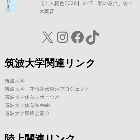
【十人桐色2026】＃47「私の原点」佐々
木葉音
X
Instagram
Facebook
TikTok
筑波大学関連リンク
筑波大学
筑波大学 箱根駅伝復活プロジェクト
筑波大学体育スポーツ局
筑波大学体育系Web
筑波大学紫峰会基金
陸上関連リンク