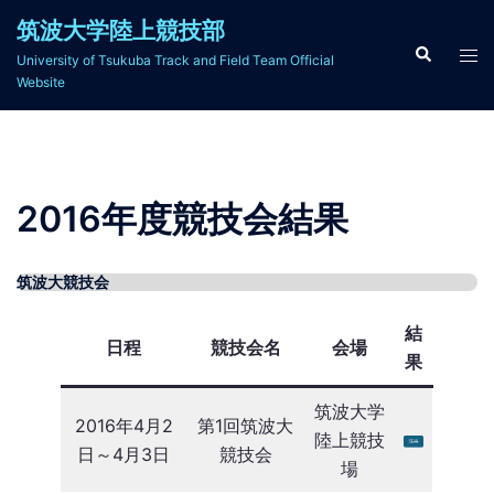
コ
筑波大学陸上競技部
ン
検
ト
University of Tsukuba Track and Field Team Official
索
テ
グ
Website
ン
ル
ツ
メ
へ
ニ
ス
ュ
2016年度競技会結果
キ
ー
ッ
プ
筑波大競技会
結
日程
競技会名
会場
果
筑波大学
2016年4月2
第1回筑波大
陸上競技
日～4月3日
競技会
場