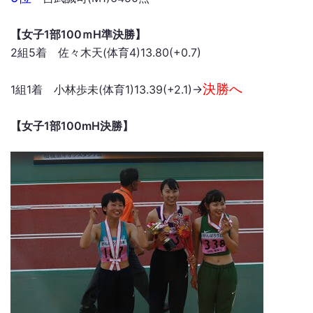
【女子1部100ｍH準決勝】
2組5着 佐々木天(体育4)13.80(+0.7)
決勝へ
1組1着 小林歩未(体育1)13.39(+2.1)→
【女子1部100mH決勝】