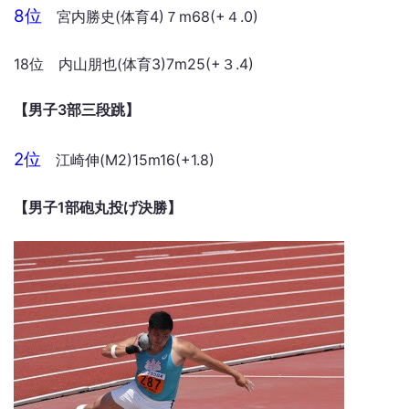
8位
宮内勝史(体育4)７m68(+４.0)
18位 内山朋也(体育3)7m25(+３.4)
【男子3部三段跳】
2位
江崎伸(M2)15m16(+1.8)
【男子1部砲丸投げ決勝】