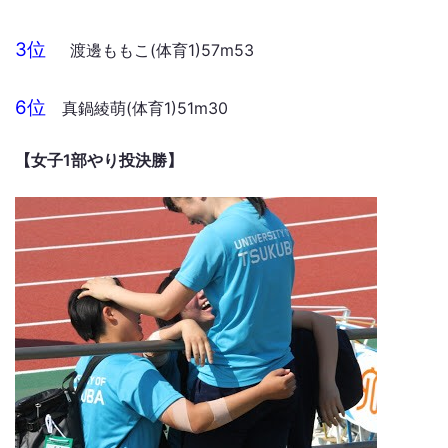
3位
渡邊ももこ(体育1)57m53
6位
真鍋綾萌(体育1)51m30
【女子1部やり投決勝】