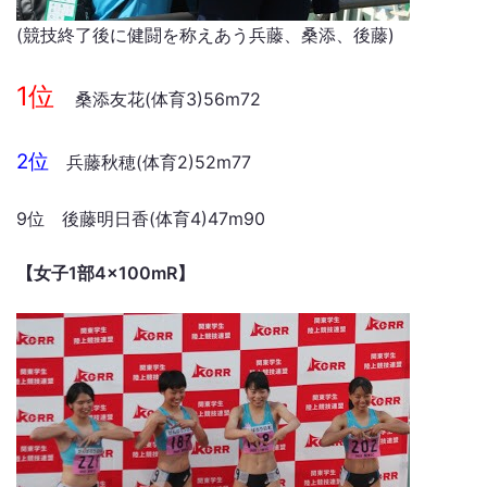
(競技終了後に健闘を称えあう兵藤、桑添、後藤)
1位
桑添友花(体育3)56m72
2位
兵藤秋穂(体育2)52m77
9位 後藤明日香(体育4)47m90
【女子1部4×100mR】