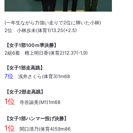
(一年生ながら力強い走りで2位に輝いた小林)
2位 小林歩未(体育1)13.25(+2.5)
【女子1部100ｍ準決勝】
2組6着 檀上明日香(体育2)12.37(-1.9)
【女子1部走高跳】
7位
浅井さくら(体育3)1m68
【女子2部走高跳】
1位
寺谷諭美(M1)1m68
【女子1部ハンマー投げ決勝】
1位
関口清乃(体育4)59m86