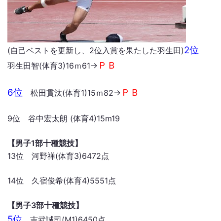
2位
(自己ベストを更新し、2位入賞を果たした羽生田)
ＰＢ
羽生田智(体育3)16ｍ61→
6位
ＰＢ
松田貫汰(体育1)15ｍ82→
9位 谷中宏太朗 (体育4)15m19
【男子1部十種競技】
13位 河野禅(体育3)6472点
14位 久宿俊希(体育4)5551点
【男子3部十種競技】
5位
吉武誠司(M1)6450点