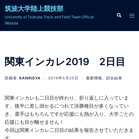
コ
筑波大学陸上競技部
ン
検
ト
University of Tsukuba Track and Field Team Official
索
テ
グ
Website
ン
ル
ツ
メ
へ
ニ
ス
ュ
関東インカレ2019 2日目
キ
ー
ッ
プ
投稿者:
KANRISYA
2019年5月25日
最新情報
、
試合結果
関東インカレも二日目が終わり、折り返しに入っていま
す。後半に差し掛かるにつれて決勝種目が多くなってい
き、選手はもちろんですが応援にも熱が入り、大学ごとの
応援にも目が離せません！
今回は関東インカレ二日目の結果を報告させていただきま
す。