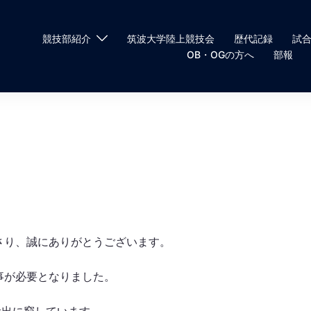
競技部紹介
筑波大学陸上競技会
歴代記録
試
OB・OGの方へ
部報
さり、誠にありがとうございます。
事が必要となりました。