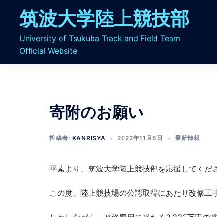
コ
筑波大学陸上競技部
ン
テ
University of Tsukuba Track and Field Team
ン
Official Website
ツ
へ
ス
キ
ッ
寄附のお願い
プ
投稿者:
KANRISYA
2022年11月5日
最新情報
平素より、筑波大学陸上競技部を応援してくだ
この度、陸上競技場の公認取得にあたり改修工