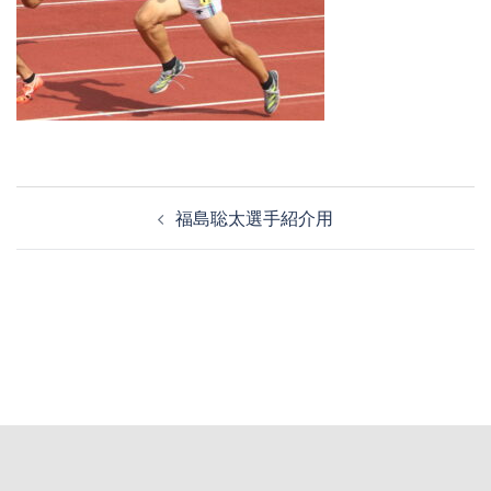
投
福島聡太選手紹介用
稿
ナ
ビ
ゲ
ー
シ
ョ
ン