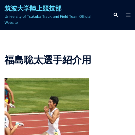
コ
筑波大学陸上競技部
ン
検
ト
University of Tsukuba Track and Field Team Official
索
テ
グ
Website
ン
ル
ツ
メ
へ
ニ
ス
ュ
福島聡太選手紹介用
キ
ー
ッ
プ