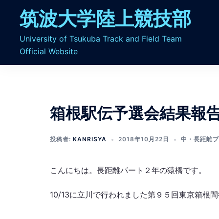
コ
筑波大学陸上競技部
ン
テ
University of Tsukuba Track and Field Team
ン
Official Website
ツ
へ
ス
キ
ッ
箱根駅伝予選会結果報
プ
投稿者:
KANRISYA
2018年10月22日
中・長距離ブ
こんにちは。長距離パート２年の猿橋です。
10/13に立川で行われました第９５回東京箱