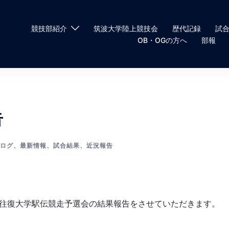
競技部紹介
筑波大学陸上競技会
歴代記録
試
OB・OGの方へ
部報
告
ログ
、
最新情報
、
試合結果
、
近況報告
根間往復大学駅伝競走予選会の結果報告をさせていただきます。