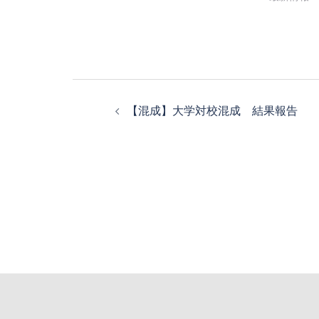
投
稿
【混成】大学対校混成 結果報告
ナ
ビ
ゲ
ー
シ
ョ
ン