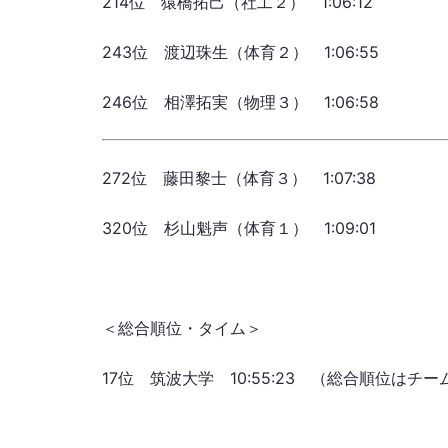
214位 猿橋拓己（社工２） 1:06:12
243位 渡辺珠生（体育２） 1:06:55
246位 相澤拓実（物理３） 1:06:58
272位 藤田黎士（体育３） 1:07:38
320位 杉山魁声（体育１） 1:09:01
＜総合順位・タイム＞
17位 筑波大学 10:55:23 （総合順位は