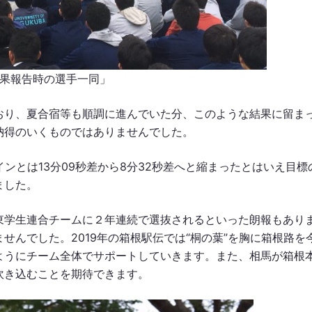
果報告時の選手一同」
おり、夏合宿等も順調に進んでいた分、このような結果に留ま
納得のいくものではありませんでした。
ンとは13分09秒差から8分32秒差へと縮まったとはいえ目標
ました。
東学生連合チームに２年連続で選抜されるといった朗報もあり
せんでした。2019年の箱根駅伝では“桐の葉”を胸に箱根路を
ようにチーム全体でサポートしていきます。また、相馬が箱根
吹き込むことを期待できます。