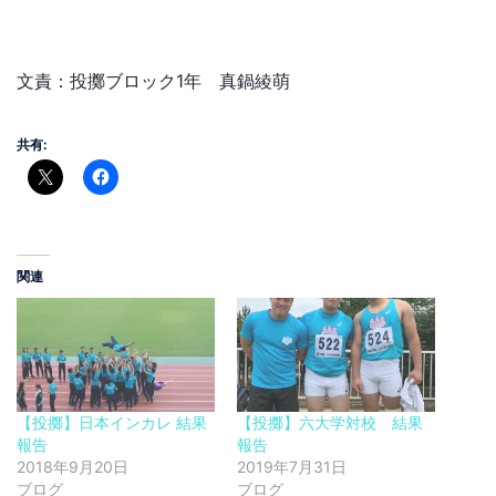
文責：投擲ブロック1年 真鍋綾萌
共有:
関連
【投擲】日本インカレ 結果
【投擲】六大学対校 結果
報告
報告
2018年9月20日
2019年7月31日
ブログ
ブログ