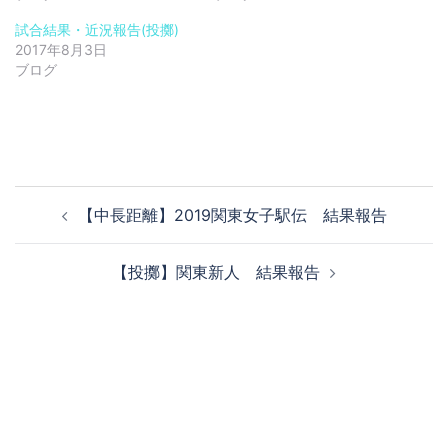
試合結果・近況報告(投擲)
2017年8月3日
ブログ
投
【中長距離】2019関東女子駅伝 結果報告
稿
ナ
【投擲】関東新人 結果報告
ビ
ゲ
ー
シ
ョ
ン