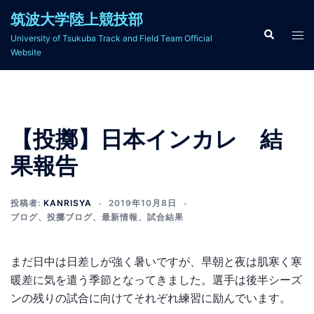
コ
筑波大学陸上競技部
ン
検
ト
University of Tsukuba Track and Field Team Official
索
テ
グ
Website
ン
ル
ツ
メ
へ
ニ
ス
ュ
【投擲】日本インカレ 結
キ
ー
ッ
果報告
プ
投稿者:
KANRISYA
2019年10月8日
ブログ
、
投擲ブログ
、
最新情報
、
試合結果
まだ日中は日差しが強く暑いですが、早朝と夜は肌寒く寒
暖差に気を遣う季節となってきました。選手は後半シーズ
ンの残りの試合に向けてそれぞれ練習に励んでいます。