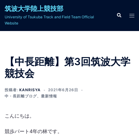
コ
筑波大学陸上競技部
ン
検
ト
University of Tsukuba Track and Field Team Official
索
テ
グ
Website
ン
ル
ツ
メ
へ
ニ
ス
ュ
【中長距離】第3回筑波大学
キ
ー
ッ
競技会
プ
投稿者:
KANRISYA
2021年6月26日
中・長距離ブログ
、
最新情報
こんにちは。
競歩パート4年の林です。