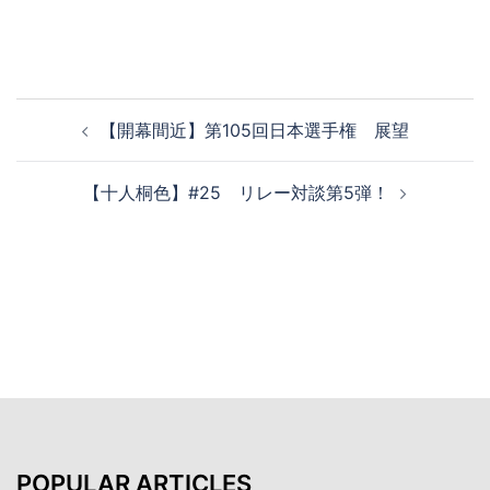
投
【開幕間近】第105回日本選手権 展望
稿
ナ
【十人桐色】#25 リレー対談第5弾！
ビ
ゲ
ー
シ
ョ
ン
POPULAR ARTICLES