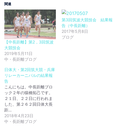
関連
第3回筑波大競技会 結果報
告（中長距離）
2017年5月8日
ブログ
【中長距離】第2，3回筑波
大競技会
2019年5月11日
中・長距離ブログ
日体大・第2回筑大競・兵庫
リレーカーニバルの結果報
告
こんにちは。中長距離ブロ
ック２年の猿橋拓己です。
２１日、２２日に行われま
した、第２６２回日体大長
距…
2018年4月23日
中・長距離ブログ