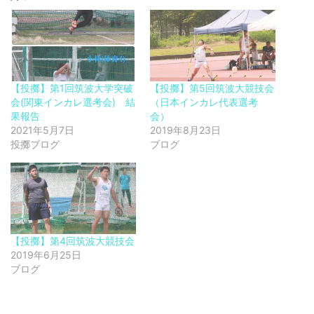
【投擲】第1回筑波大学突破
【投擲】第5回筑波大競技会
会(関東インカレ選考会) 結
（日本インカレ代表選考
果報告
会）
2021年5月7日
2019年8月23日
投擲ブログ
ブログ
【投擲】第4回筑波大競技会
2019年6月25日
ブログ