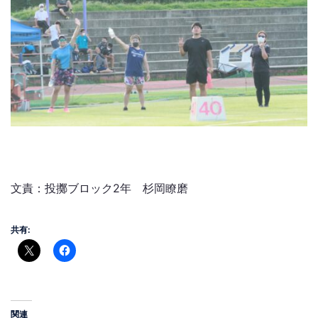
文責：投擲ブロック2年 杉岡瞭磨
共有:
関連