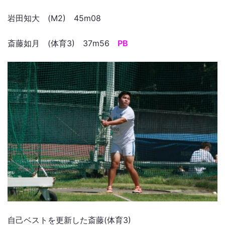
岩田知大 (M2) 45m08
斎藤如月 (体育3) 37m56
PB
自己ベストを更新した斎藤(体育3)