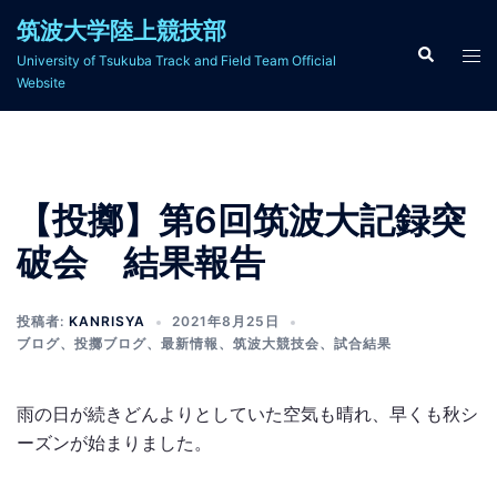
コ
筑波大学陸上競技部
ン
検
ト
University of Tsukuba Track and Field Team Official
索
テ
グ
Website
ン
ル
ツ
メ
へ
ニ
ス
ュ
【投擲】第6回筑波大記録突
キ
ー
ッ
破会 結果報告
プ
投稿者:
KANRISYA
2021年8月25日
ブログ
、
投擲ブログ
、
最新情報
、
筑波大競技会
、
試合結果
雨の日が続きどんよりとしていた空気も晴れ、早くも秋シ
ーズンが始まりました。