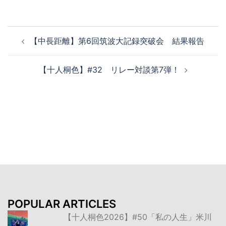
投
【中長距離】第6回筑波大記録突破会 結果報告
稿
ナ
【十人桐色】#32 リレー対談第7弾！
ビ
ゲ
ー
シ
ョ
ン
POPULAR ARTICLES
【十人桐色2026】#50「私の人生」米川