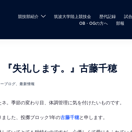
競技部紹介
筑波大学陸上競技会
歴代記録
試
OB・OGの方へ
部報
 『失礼します。』古藤千穂
レーブログ
、
最新情報
たネ。季節の変わり目、体調管理に気を付けたいものです。
りました、投擲ブロック1年の
古藤千穂
と申します。