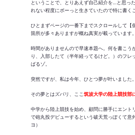
ということで、とりあえず自己紹介を…と思っ
れない程度にボーっと生きていたので特に書く
ひとまずページの一番下までスクロールして【
箇所が多々ありますが概ね真実が載っています
時間がありませんので早速本題へ。何を書こう
り、入部したて（半年経ってるけど。）のフレ
ばるゾ。
突然ですが、私は今年、ひとつ夢が叶いました
その夢とはズバリ、ここ
筑波大学の陸上競技部
中学から陸上競技を始め、顧問に勝手にエント
で砲丸投デビューするという破天荒っぽくて意
ヨ）