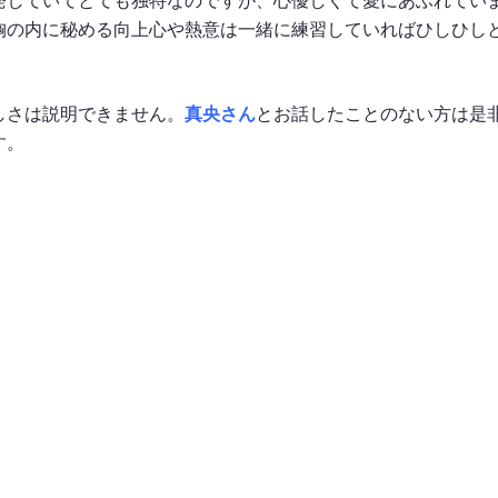
発していてとても独特なのですが、心優しくて愛にあふれてい
胸の内に秘める向上心や熱意は一緒に練習していればひしひし
しさは説明できません。
真央さん
とお話したことのない方は是
す。