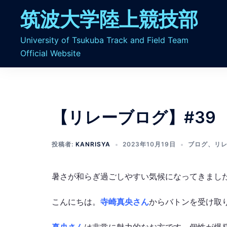
コ
筑波大学陸上競技部
ン
テ
University of Tsukuba Track and Field Team
ン
Official Website
ツ
へ
ス
キ
ッ
【リレーブログ】#39
プ
投稿者:
KANRISYA
2023年10月19日
ブログ
、
リ
暑さが和らぎ過ごしやすい気候になってきまし
こんにちは。
寺崎真央さん
からバトンを受け取