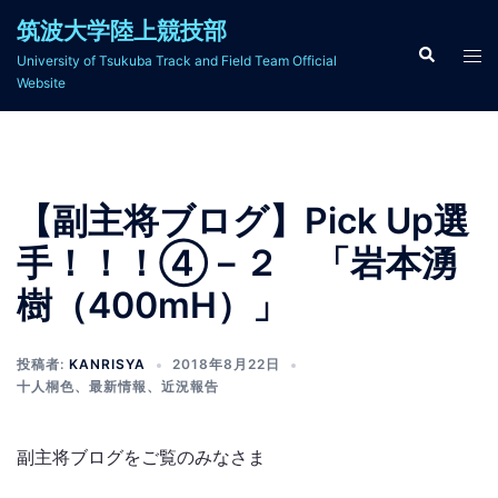
コ
筑波大学陸上競技部
ン
検
ト
University of Tsukuba Track and Field Team Official
索
テ
グ
Website
ン
ル
ツ
メ
へ
ニ
ス
ュ
【副主将ブログ】Pick Up選
キ
ー
ッ
手！！！④－２ 「岩本湧
プ
樹（400mH）」
投稿者:
KANRISYA
2018年8月22日
十人桐色
、
最新情報
、
近況報告
副主将ブログをご覧のみなさま