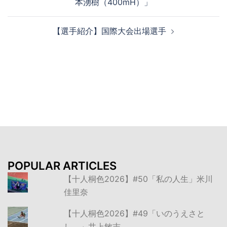
本湧樹（400mH）」
ナ
ビ
【選手紹介】国際大会出場選手
ゲ
ー
シ
ョ
ン
POPULAR ARTICLES
【十人桐色2026】#50「私の人生」米川
佳里奈
【十人桐色2026】#49「いのうえさと
し。」井上敏志