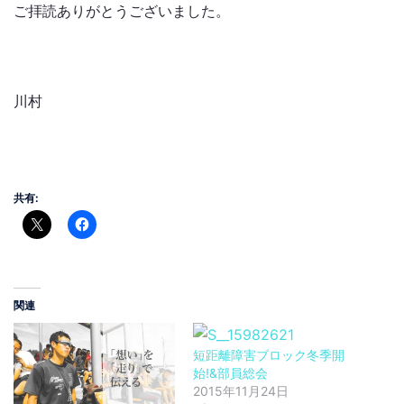
ご拝読ありがとうございました。
川村
共有:
関連
短距離障害ブロック冬季開
始!&部員総会
2015年11月24日