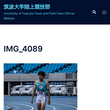
コ
筑波大学陸上競技部
ン
検
ト
University of Tsukuba Track and Field Team Official
索
テ
グ
Website
ン
ル
ツ
メ
へ
ニ
ス
ュ
IMG_4089
キ
ー
ッ
プ