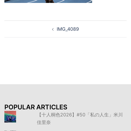
投
IMG_4089
稿
ナ
ビ
ゲ
ー
シ
ョ
ン
POPULAR ARTICLES
【十人桐色2026】#50「私の人生」米川
佳里奈