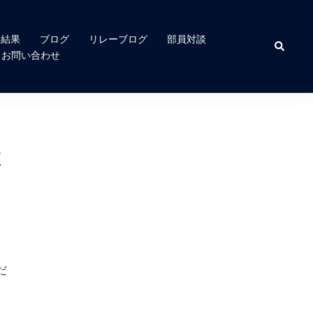
合結果
ブログ
リレーブログ
部員対談
検
索
お問い合わせ
不
だ