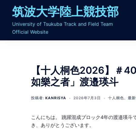
コ
筑波大学陸上競技部
ン
テ
University of Tsukuba Track and Field Team
ン
Official Website
ツ
へ
ス
キ
ッ
【十人桐色2026】＃
プ
如樂之者」渡邉瑛斗
投稿者:
KANRISYA
2026年7月3日
十人桐色
、
最新
こんにちは。 跳躍混成ブロック4年の渡邉瑛斗
き、ありがとうございます。