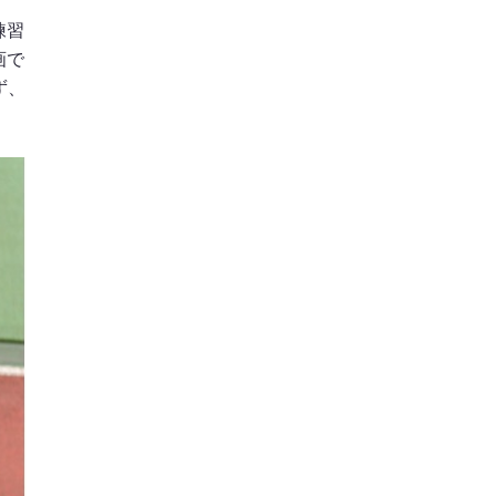
練習
画で
ず、