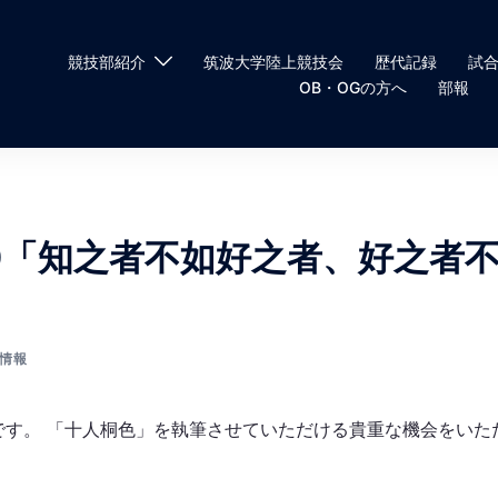
競技部紹介
筑波大学陸上競技会
歴代記録
試
OB・OGの方へ
部報
40「知之者不如好之者、好之者
情報
です。 「十人桐色」を執筆させていただける貴重な機会をいた