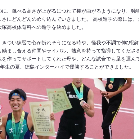
のに、跳べる高さが上がるにつれて棒が曲がるようになり、独
しさにどんどんのめり込んでいきました。 高校進学の際には、
大塚高校体育科への進学を決めました。
、きつい練習で心が折れそうになる時や、怪我や不調で伸び悩
ち励まし合える仲間やライバル、熱意を持って指導してくださ
飯を作ってサポートしてくれた母や、どんな試合でも足を運ん
3年生の夏、徳島インターハイで優勝することができました。