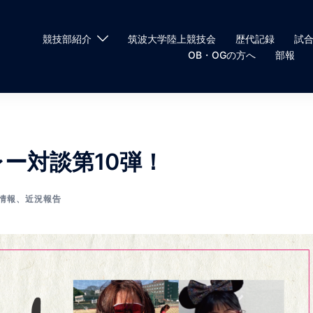
競技部紹介
筑波大学陸上競技会
歴代記録
試
OB・OGの方へ
部報
レー対談第10弾！
情報
、
近況報告