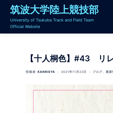
コ
筑波大学陸上競技部
ン
テ
University of Tsukuba Track and Field Team
ン
Official Website
ツ
へ
ス
キ
ッ
【十人桐色】#43 リ
プ
投稿者:
KANRISYA
2021年11月22日
ブログ
、
最新