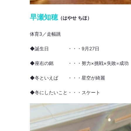
早瀬知穂
（はやせ ちほ）
体育3／走幅跳
◆誕生日 ・・・9月27日
◆座右の銘 ・・・努力×挑戦×失敗=成功
◆冬といえば ・・・星空が綺麗
◆冬にしたいこと・・・スケート