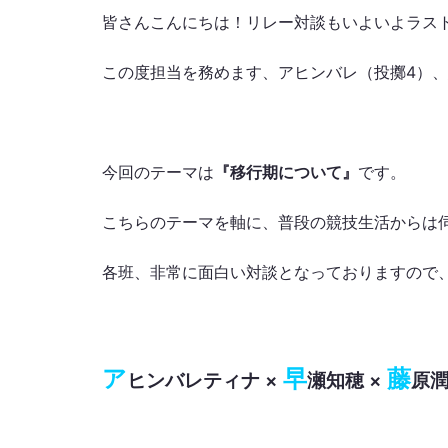
皆さんこんにちは！リレー対談もいよいよラスト
この度担当を務めます、アヒンバレ（投擲4）、
今回のテーマは
『移行期について』
です。
こちらのテーマを軸に、普段の競技生活からは
各班、非常に面白い対談となっておりますので
ア
早
藤
ヒンバレティナ ×
瀬知穂 ×
原