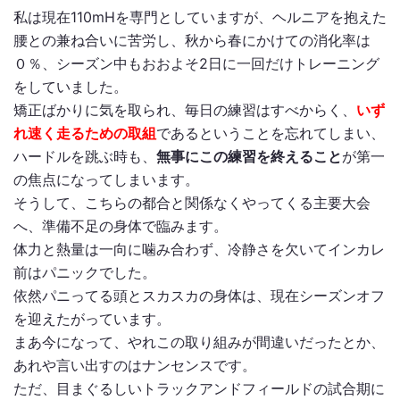
私は現在110mHを専門としていますが、ヘルニアを抱えた
腰との兼ね合いに苦労し、秋から春にかけての消化率は
０％、シーズン中もおおよそ2日に一回だけトレーニング
をしていました。
矯正ばかりに気を取られ、毎日の練習はすべからく、
いず
れ速く走るための取組
であるということを忘れてしまい、
ハードルを跳ぶ時も、
無事にこの練習を終えること
が第一
の焦点になってしまいます。
そうして、こちらの都合と関係なくやってくる主要大会
へ、準備不足の身体で臨みます。
体力と熱量は一向に噛み合わず、冷静さを欠いてインカレ
前はパニックでした。
依然パニってる頭とスカスカの身体は、現在シーズンオフ
を迎えたがっています。
まあ今になって、やれこの取り組みが間違いだったとか、
あれや言い出すのはナンセンスです。
ただ、目まぐるしいトラックアンドフィールドの試合期に