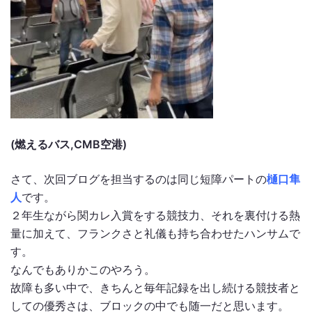
(燃えるバス,CMB空港)
さて、次回ブログを担当するのは同じ短障パートの
樋口隼
人
です。
２年生ながら関カレ入賞をする競技力、それを裏付ける熱
量に加えて、フランクさと礼儀も持ち合わせたハンサムで
す。
なんでもありかこのやろう。
故障も多い中で、きちんと毎年記録を出し続ける競技者と
しての優秀さは、ブロックの中でも随一だと思います。