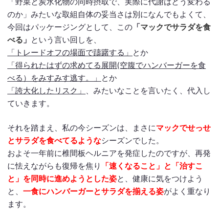
「野菜と炭水化物の同時摂取で、実際に代謝はどう変わる
のか」みたいな取組自体の妥当さは別になんでもよくて、
今回はパッケージングとして、この
「
マックでサラダを食
べる
」
という言い回しを、
「トレードオフの場面で躊躇する」
とか
「得られたはずの求めてる展開(空腹でハンバーガーを食
べる）をみすみす逃す。」
とか
「誇大化したリスク」
、みたいなことを言いたく、代入し
ていきます。
それを踏まえ、私の今シーズンは、まさに
マックでせっせ
とサラダを食べてるような
シーズンでした。
およそ一年前に椎間板ヘルニアを発症したのですが、再発
に怯えながらも復帰を焦り
「速くなること」と「治すこ
と」を同時に進めようとした姿
と、健康に気をつけよう
と、
一食にハンバーガーとサラダを揃える姿
がよく重なり
ます。