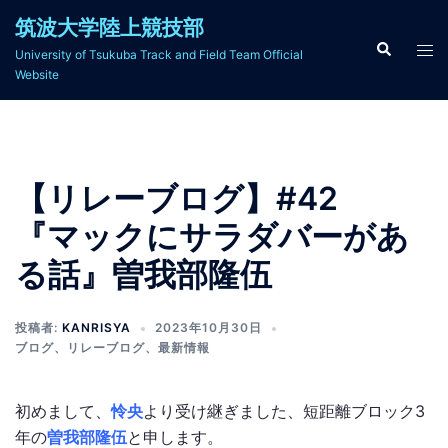
コ
筑波大学陸上競技部
ン
検
ト
University of Tsukuba Track and Field Team Official
索
テ
グ
Website
ン
ル
ツ
メ
へ
ニ
ス
ュ
【リレーブログ】#42
キ
ー
ッ
『マックにサラダバーがあ
プ
る話』曽我部隆伍
投稿者:
KANRISYA
2023年10月30日
ブログ
、
リレーブログ
、
最新情報
初めまして、
怜央
より受け継ぎました、短距離ブロック3
年の
曽我部隆伍
と申します。