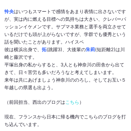
怜央
はいつもスマートで感情をあまり表情に出さないです
が、実は内に燃える目標への気持ちは大きい、クレバーパ
ッションイケメンです。サブマネ業務と選手を両立させて
いるだけでも頭が上がらないですが、学群でも優秀という
話を聞いたことがあります。ハイスペ
彼は横浜出身で、
拓
(跳躍3)、大後輩の
朱莉
(短距離2)は川
崎と藤沢です。
平塚出身の私からすると、3人とも神奈川の田舎から出て
きて、日々苦労も多いだろうなと考えてしまいます。
来年は共にあげましょう神奈川ののろし。そしてお互い５
年越しの県選も出よう。
（前回担当、西出のブログは
こちら
）
現在、フランスから日本に帰る機内でこちらのブログを打
ち込んでいます。