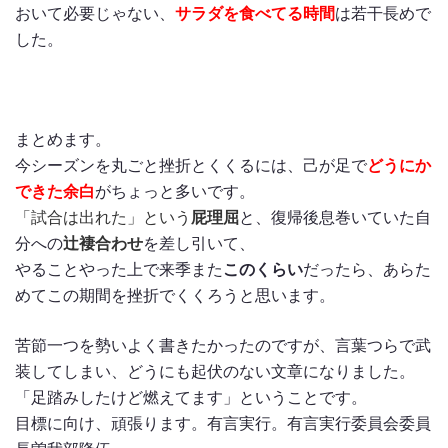
おいて必要じゃない、
サラダを食べてる時間
は若干長めで
した。
まとめます。
今シーズンを丸ごと挫折とくくるには、己が足で
どうにか
できた余白
がちょっと多いです。
「試合は出れた」という
屁理屈
と、復帰後息巻いていた自
分への
辻褄合わせ
を差し引いて、
やることやった上で来季また
このくらい
だったら、あらた
めてこの期間を挫折でくくろうと思います。
苦節一つを勢いよく書きたかったのですが、言葉つらで武
装してしまい、どうにも起伏のない文章になりました。
「足踏みしたけど燃えてます」ということです。
目標に向け、頑張ります。有言実行。有言実行委員会委員