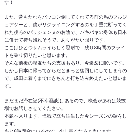
す！
また、背もたれをバッコン倒してくれてる前の席のブルジ
ョアジーと、僕がリクライニングするのを丁重に断ってく
れた後ろのパリジェンヌのお陰で、バキバキの身体も日本
に併せて持ち帰れそうで、ありがたい限りです。
ここはひとつサムライらしく忍耐で、残り8時間のフライ
トを乗り切りたいと思います。
そんな前後の親友たちの支援もあり、今爆裂に眠いです。
しかし日本に帰ってからだときっと後回しにしてしまうの
で、成田に着くまでにきちんと打ち込み終えたいと思いま
す。
まだまだ滞在記(不幸漫談)はあるので、機会があれば競技
場でお話しさせてください。
本題へ入ります。怪我で立ち往生した今シーズンの話をし
ます。
あと8時間空にいるので、少し長くなると思います。