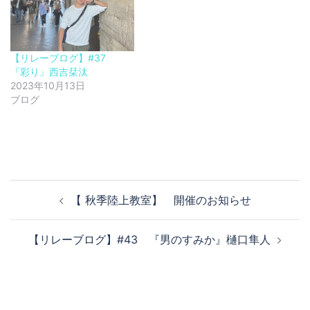
【リレーブログ】#37
『彩り』西吉栞汰
2023年10月13日
ブログ
投
【 秋季陸上教室】 開催のお知らせ
稿
ナ
【リレーブログ】#43 『男のすみか』樋口隼人
ビ
ゲ
ー
シ