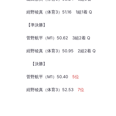
紺野稜真（体育3）51.16 1組1着 Q
【準決勝】
菅野航平（M1）50.62 3組2着 Q
紺野稜真（体育3）50.95 2組2着 Q
【決勝】
菅野航平（M1）50.40
5位
紺野稜真（体育3）52.53
7位