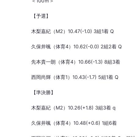
＜100ｍ＞
【予選】
木梨嘉紀（M2）10.47(-1.0) 3組1着 Q
久保井颯（体育4）10.62(-0.0) 2組2着 Q
先本貴一朗（体育4）10.66(-1.3) 8組3着
西岡尚輝（体育1）10.43(-1.7) 5組1着 Q
【準決勝】
木梨嘉紀（M2）10.26(+1.8) 3組3着 q
久保井颯（体育4）10.48(+0.6) 1組6着