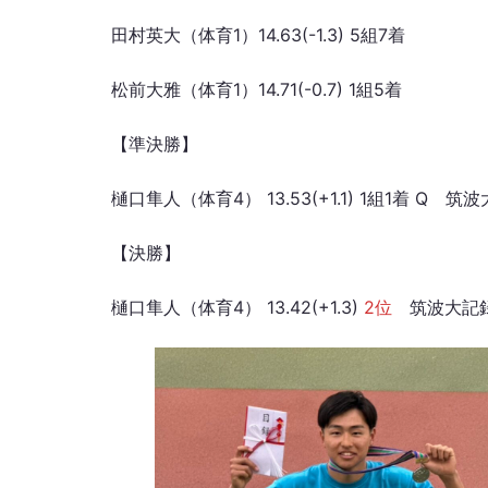
田村英大（体育1）14.63(-1.3) 5組7着
松前大雅（体育1）14.71(-0.7) 1組5着
【準決勝】
樋口隼人（体育4） 13.53(+1.1) 1組1着 Q 
【決勝】
樋口隼人（体育4） 13.42(+1.3)
2位
筑波大記録