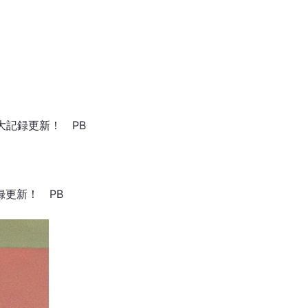
筑波大記録更新！ PB
更新！ PB