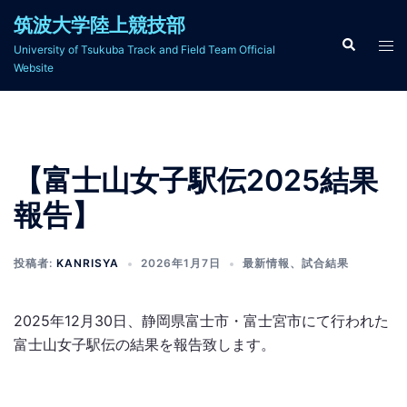
コ
筑波大学陸上競技部
ン
検
ト
University of Tsukuba Track and Field Team Official
索
テ
グ
Website
ン
ル
ツ
メ
へ
ニ
ス
ュ
【富士山女子駅伝2025結果
キ
ー
ッ
報告】
プ
投稿者:
KANRISYA
2026年1月7日
最新情報
、
試合結果
2025年12月30日、静岡県富士市・富士宮市にて行われた
富士山女子駅伝の結果を報告致します。