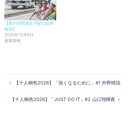
【第31回関東女子駅伝結果
報告】
2025年10月8日
最新情報
投
【十人桐色2026】「強くなるために」#1 外野晴琉
稿
ナ
【十人桐色2026】「JUST DO IT」#2 山口翔輝夜
ビ
ゲ
ー
シ