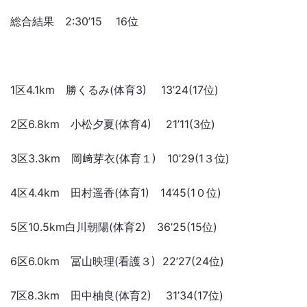
総合結果 2:30’15 16位
1区4.1km 勝くるみ(体育3) 13’24(17位)
2区6.8km 小松夕夏(体育4) 21’11(3位)
3区3.3km 岡﨑芽衣(体育１) 10’29(1３位)
4区4.4km 田村遥香(体育1) 14’45(1０位)
5区10.5km白川朝陽(体育2) 36’25(15位)
6区6.0km 冨山映理(看護３) 22’27(24位)
7区8.3km 田中柚良(体育2) 31’34(17位)