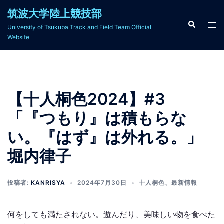
コ
筑波大学陸上競技部
ン
検
ト
University of Tsukuba Track and Field Team Official
索
テ
グ
Website
ン
ル
ツ
メ
へ
ニ
ス
ュ
【十人桐色2024】#3
キ
ー
ッ
「『つもり』は積もらな
プ
い。『はず』は外れる。」
堀内律子
投稿者:
KANRISYA
2024年7月30日
十人桐色
、
最新情報
何をしても満たされない。遊んだり、美味しい物を食べた