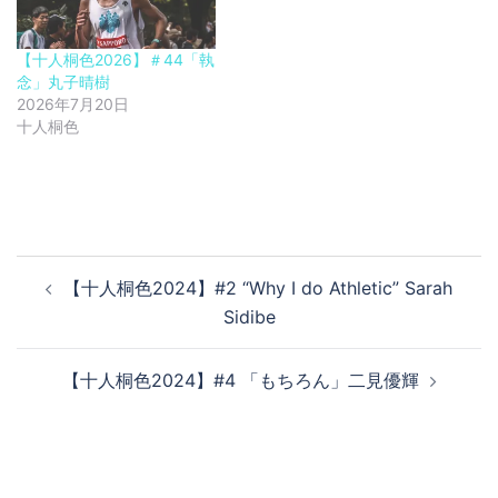
【十人桐色2026】＃44「執
念」丸子晴樹
2026年7月20日
十人桐色
投
【十人桐色2024】#2 “Why I do Athletic” Sarah
稿
Sidibe
ナ
ビ
【十人桐色2024】#4 「もちろん」二見優輝
ゲ
ー
シ
ョ